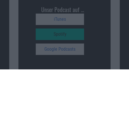
Unser Podcast auf …
iTunes
Spotify
Google Podcasts
Macnotes unterstützen
…
patreon.com/sajonara