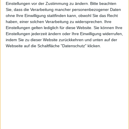
Das neue iTunes 8.0 könnt Ihr bereits
auf der
Einstellungen vor der Zustimmung zu ändern.
Bitte beachten
Sie, dass die Verarbeitung mancher personenbezogener Daten
Homepage Apples herunterladen
.
ohne Ihre Einwilligung stattfinden kann, obwohl Sie das Recht
iTunes 8.0 bietet neue Genius-Playlists, und eine
haben, einer solchen Verarbeitung zu widersprechen. Ihre
Rasteransicht mit Kategorien. Die Genius-Funktion
Einstellungen gelten lediglich für diese Website. Sie können Ihre
sendet anonyme Infos an Apple und erstellt mit diesen
Einstellungen jederzeit ändern oder Ihre Einwilligung widerrufen,
Daten die passenden Abspiellisten für alle iTunes-
indem Sie zu dieser Website zurückkehren und unten auf der
Webseite auf die Schaltfläche "Datenschutz" klicken.
Nutzer.
Am Rande gab Apple auch bekannt, dass die Serien
von NBC zurück in den
iTunes Store
kehren und man in
den USA Serien in HD auch für 2,99 US-Dollar pro Folge
kaufen kann.
Notizen vom 9. September 2008:…