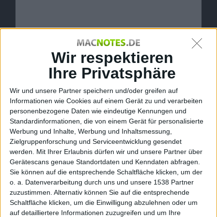
Wir respektieren
Ihre Privatsphäre
Wir und unsere Partner speichern und/oder greifen auf
Informationen wie Cookies auf einem Gerät zu und verarbeiten
personenbezogene Daten wie eindeutige Kennungen und
Standardinformationen, die von einem Gerät für personalisierte
Werbung und Inhalte, Werbung und Inhaltsmessung,
iTunes – Logo
Zielgruppenforschung und Serviceentwicklung gesendet
werden.
Mit Ihrer Erlaubnis dürfen wir und unsere Partner über
Apple
präsentierte am Abend das neue
iTunes
8.0. Das
Gerätescans genaue Standortdaten und Kenndaten abfragen.
steht bereits zum Download zur Verfügung, wenn
Sie können auf die entsprechende Schaltfläche klicken, um der
auch noch nicht in der Software-Aktualisierung.
o. a. Datenverarbeitung durch uns und unsere 1538 Partner
zuzustimmen. Alternativ können Sie auf die entsprechende
iTunes 8.0 ist da
Schaltfläche klicken, um die Einwilligung abzulehnen oder um
auf detailliertere Informationen zuzugreifen und um Ihre