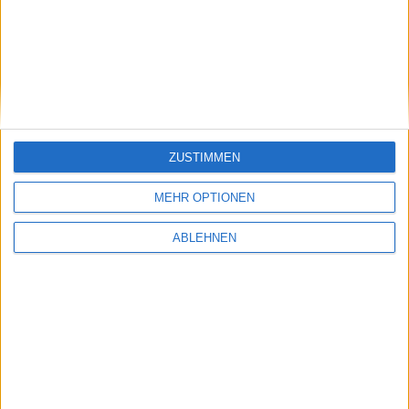
Apple Music: iTunes löscht Musik, Update
nächste Woche
14.05.2016
ZUSTIMMEN
MEHR OPTIONEN
ABLEHNEN
iTunes-Abodienst: Apple soll in Gesprächen mit
TV-Sendern stehen