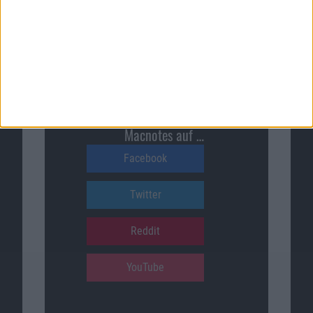
Macnotes verdient als Amazon-
Partner an qualifizierten
Verkäufen, die über diese
Website vermittelt werden.
Macnotes auf …
Facebook
Twitter
Reddit
YouTube