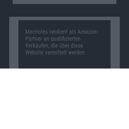
Macnotes verdient als Amazon-
Partner an qualifizierten
Verkäufen, die über diese
Website vermittelt werden.
Macnotes auf …
Facebook
Twitter
Reddit