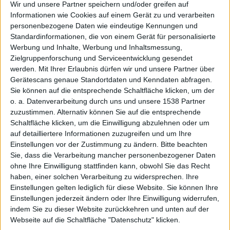
Wir und unsere Partner speichern und/oder greifen auf
Informationen wie Cookies auf einem Gerät zu und verarbeiten
personenbezogene Daten wie eindeutige Kennungen und
ml, den 10. Juni 2008
Standardinformationen, die von einem Gerät für personalisierte
Werbung und Inhalte, Werbung und Inhaltsmessung,
Zielgruppenforschung und Serviceentwicklung gesendet
werden.
Mit Ihrer Erlaubnis dürfen wir und unsere Partner über
Gerätescans genaue Standortdaten und Kenndaten abfragen.
Sie können auf die entsprechende Schaltfläche klicken, um der
o. a. Datenverarbeitung durch uns und unsere 1538 Partner
zuzustimmen. Alternativ können Sie auf die entsprechende
Schaltfläche klicken, um die Einwilligung abzulehnen oder um
auf detailliertere Informationen zuzugreifen und um Ihre
Einstellungen vor der Zustimmung zu ändern.
Bitte beachten
Sie, dass die Verarbeitung mancher personenbezogener Daten
iPhone 3G, Bild: Apple
ohne Ihre Einwilligung stattfinden kann, obwohl Sie das Recht
Ich weiß nicht wie es euch geht, aber ich habe nach
haben, einer solchen Verarbeitung zu widersprechen. Ihre
Einstellungen gelten lediglich für diese Website. Sie können Ihre
einer Steve Jobs Keynote immer gemischte Gefühle.
Einstellungen jederzeit ändern oder Ihre Einwilligung widerrufen,
Das legt sich meist nach einem Tag, spätestens
indem Sie zu dieser Website zurückkehren und unten auf der
nachdem ich mir die
Video-Aufzeichnung
angesehen
Webseite auf die Schaltfläche "Datenschutz" klicken.
habe. Auch dieses Mal ist es nicht anders. Vermutlich