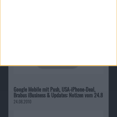
Soziales Netzwerk für iPhone-Panoramafotos
08.11.2012
Google Mobile mit Push, USA-iPhone-Deal,
Brabus iBusiness & Updates: Notizen vom 24.8
24.08.2010