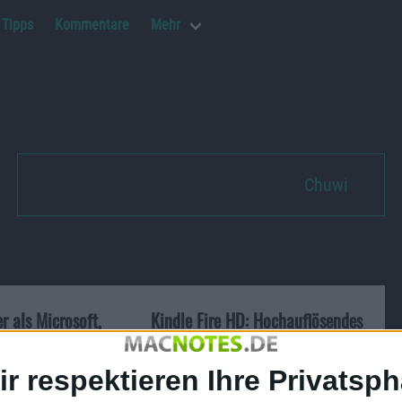
Tipps
Kommentare
Mehr
Chuwi
r als Microsoft,
Kindle Fire HD: Hochauflösendes
n und facebook
Tablet für 199€ Einstiegspreis
07.09.2012
ir respektieren Ihre Privatsph