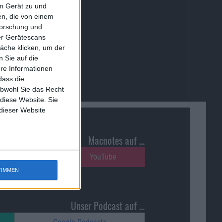
em Gerät zu und
n, die von einem
forschung und
ber Gerätescans
äche klicken, um der
 Sie auf die
ere Informationen
dass die
obwohl Sie das Recht
 diese Website. Sie
 dieser Website
Macnotes auf …
Reddit
YouTube
TIMMEN
Unser Podcast auf …