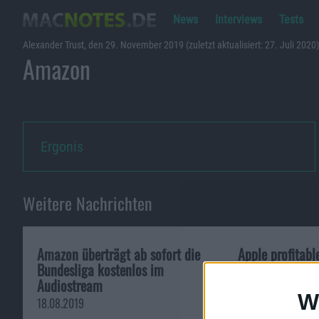
News
Interviews
Tests
Alexander Trust, den 29. November 2019 (zuletzt aktualisiert: 27. Juli 2020)
Amazon
Ergonis
Weitere Nachrichten
Amazon überträgt ab sofort die
Apple profitable
Bundesliga kostenlos im
Google, Amazo
Audiostream
zusammen
W
18.08.2019
27.11.2012