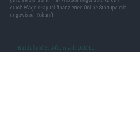
durch Wagniskapital finanzierten Online-Startups mit
ungewisser Zukunft.
Battlefield 3: Aftermath-DLC-L…
Dishonored: Erster DLC für PC…
Ähnliche Nachrichten
Lord of Ultima: Betaphase von Browsergame
hat begonnen
27.03.2010