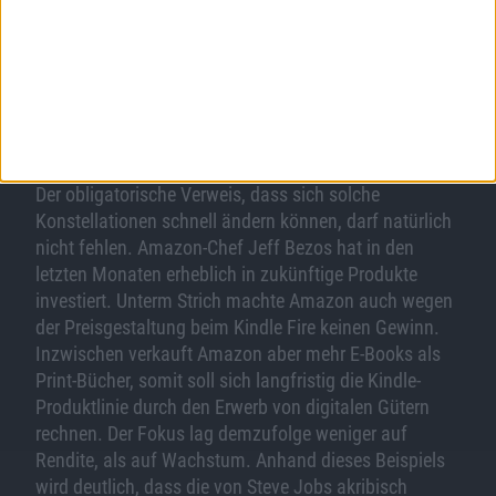
Bild in voller Größe
herunterladen
(580x418 Pixel, 44 kB).
Techwelt im Wandel
Der obligatorische Verweis, dass sich solche
Konstellationen schnell ändern können, darf natürlich
nicht fehlen. Amazon-Chef Jeff Bezos hat in den
letzten Monaten erheblich in zukünftige Produkte
investiert. Unterm Strich machte Amazon auch wegen
der Preisgestaltung beim Kindle Fire keinen Gewinn.
Inzwischen verkauft Amazon aber mehr E-Books als
Print-Bücher, somit soll sich langfristig die Kindle-
Produktlinie durch den Erwerb von digitalen Gütern
rechnen. Der Fokus lag demzufolge weniger auf
Rendite, als auf Wachstum. Anhand dieses Beispiels
wird deutlich, dass die von Steve Jobs akribisch