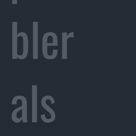
bler
als