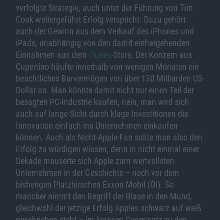
verfolgte Strategie, auch unter der Führung von Tim
Cook weitergeführt Erfolg verspricht. Dazu gehört
auch der Gewinn aus dem Verkauf des iPhones und
iPads, unabhängig von den damit einhergehenden
Einnahmen aus dem
iTunes
-Store. Der Konzern aus
Cupertino häufte innerhalb von wenigen Monaten ein
beachtliches Barvermögen von über 130 Milliarden US-
Dollar an. Man könnte damit nicht nur einen Teil der
besagten PC-Industrie kaufen, nein, man wird sich
auch auf lange Sicht durch kluge Investitionen die
Innovation einfach ins Unternehmen einkaufen
können. Auch als Nicht-Apple-Fan sollte man also den
Erfolg zu würdigen wissen, denn in nicht einmal einer
Dekade mauserte sich Apple zum wertvollsten
Unternehmen in der Geschichte – noch vor dem
bisherigen Platzhirschen Exxon Mobil (Öl). So
mancher nimmt den Begriff der Blase in den Mund,
gleichwohl der jetzige Erfolg Apples schwarz auf weiß
geschrieben steht – im krassen Gegensatz zu den