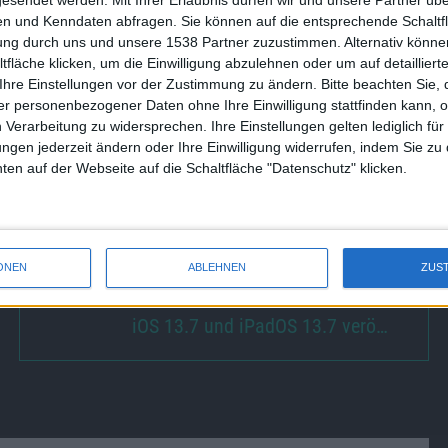
s 0,9 Prozent).
n und Kenndaten abfragen. Sie können auf die entsprechende Schaltfl
 5, mit 2,5 Millionen verkaufter Wearables. Doch an dieser
tung durch uns und unsere 1538 Partner zuzustimmen. Alternativ können
isch lediglich Fitnesstracker anbietet, wohingegen die
fläche klicken, um die Einwilligung abzulehnen oder um auf detailliert
Ihre Einstellungen vor der Zustimmung zu ändern.
Bitte beachten Sie, 
odukte der Kategorie Wearables anbieten.
r personenbezogener Daten ohne Ihre Einwilligung stattfinden kann, 
 Verarbeitung zu widersprechen. Ihre Einstellungen gelten lediglich für
ungen jederzeit ändern oder Ihre Einwilligung widerrufen, indem Sie zu
en auf der Webseite auf die Schaltfläche "Datenschutz" klicken.
opfhörer.
Die nennt IDC
neuerdings „Hearables“. Sie machten
rkt aus. Dieser umfasste insgesamt 86,2 Millionen
ONEN
ABLEHNEN
ZUS
iOS 13.7 und iPadOS 13.7 verö…