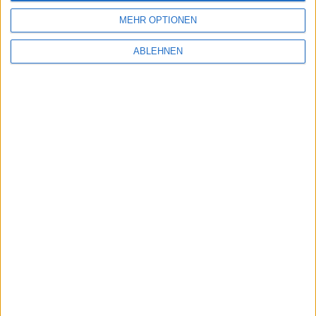
MEHR OPTIONEN
ABLEHNEN
iPhone 3GS – die ersten Tage
03.07.2009