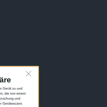
äre
em Gerät zu und
n, die von einem
forschung und
ber Gerätescans