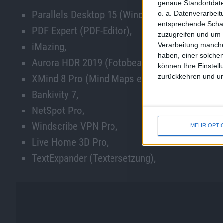
genaue Standortdate
Parallels Desktop 15 (Windows auf dem Mac 
o. a. Datenverarbei
entsprechende Schalt
PDF Expert (PDF-Editor),
zuzugreifen und um 
Verarbeitung manche
iMazing,
haben, einer solchen
Aurora HDR 2019 (Fotobearbeitung),
können Ihre Einstell
zurückkehren und unt
XMind 8 Pro (Mind Maps erstellen),
Bankivity 7,
NetSpot Pro,
Windscribe VPN Pro,
MEHR OPTI
Live Home 3D Pro,
TextExpander (Textersetzung),