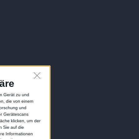
äre
em Gerät zu und
n, die von einem
forschung und
ber Gerätescans
äche klicken, um der
 Sie auf die
ere Informationen