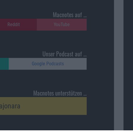
Macnotes auf …
Reddit
YouTube
Unser Podcast auf …
Google Podcasts
Macnotes unterstützen …
ajonara