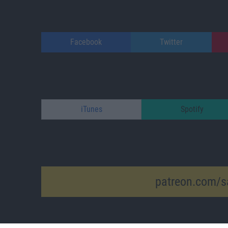
Facebook
Twitter
iTunes
Spotify
patreon.com/s