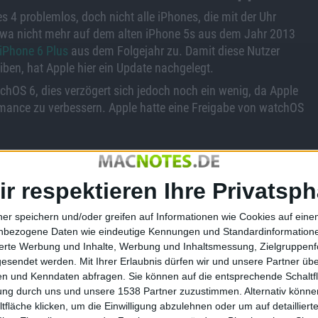
 4 problemlos, doch nicht alle iPhones, die mit der Uhr
wa nicht mehr auf dem alten iPhone 5s aus dem Jahr 2013
iPhone 6 Plus
aus dem Folgejahr zu. Damit diese Nutzer
eiben, hat Apple hier ein Update nachgelegt.
hOS 6, dies verzögert sich jedoch noch ein wenig, da Apple
ance zu verbessern. Apple hatte eine Freigabe von watchOS
ir respektieren Ihre Privatsph
Apple TV+ könnte im Bundle mi…
ner speichern und/oder greifen auf Informationen wie Cookies auf ein
nbezogene Daten wie eindeutige Kennungen und Standardinformatione
sierte Werbung und Inhalte, Werbung und Inhaltsmessung, Zielgruppen
gesendet werden.
Mit Ihrer Erlaubnis dürfen wir und unsere Partner ü
n und Kenndaten abfragen. Sie können auf die entsprechende Schaltfl
tung durch uns und unsere 1538 Partner zuzustimmen. Alternativ können
Hauptquartier in
Apple TV: Software-Update erst
fläche klicken, um die Einwilligung abzulehnen oder um auf detailliert