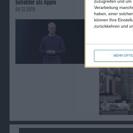
beliebter als Apple
Japan
zuzugreifen und um 
Verarbeitung manche
04.12.2019
25.01.2013
haben, einer solchen
können Ihre Einstell
zurückkehren und unt
MEHR OPTI