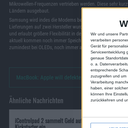
Mikrowellen-Frequenzen vertrieben werden. Diese sehr kur
Ländern ausgebaut.
Samsung wird indes die Modems beisteuern, die die Bänder
W
Lieferungen auf zwei Hersteller wurde von Apple schon frühe
und erlaubt größere Flexibilität in der Lieferkette. Apple
Wir und unsere Part
aktuell kommen noch immer Speichermodule und Display
verarbeiten persone
Gerät für personali
zumindest bei OLEDs, noch immer auch weitgehend allein 
Serviceentwicklung 
genaue Standortdate
o. a. Datenverarbei
entsprechende Schalt
zuzugreifen und um 
MacBook: Apple will defektes B…
Verarbeitung manche
haben, einer solchen
können Ihre Einstell
Ähnliche Nachrichten
zurückkehren und unt
iControlpad 2 sammelt Geld auf
iPad: Apple gib
Kickstarter ein
Problemen, Upd