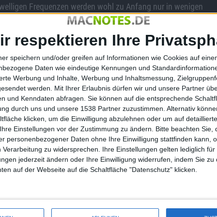
zwelligen Frequenzen werden wohl zu Anfang nur in wenigen
 unterhalb von sechs GHz unterstützen. Eine Aufteilung der
ir respektieren Ihre Privatsph
r favorisiert. Er ermöglicht eine günstigere Preiskalkulation
 hatte vor Jahren bereits Modems von Samsung verwendet,
ner speichern und/oder greifen auf Informationen wie Cookies auf ein
s von Samsung im
iPhone
zum Einsatz. Letztere werden,
nbezogene Daten wie eindeutige Kennungen und Standardinformatione
sierte Werbung und Inhalte, Werbung und Inhaltsmessung, Zielgruppen
von Samsung Display beigesteuert.
gesendet werden.
Mit Ihrer Erlaubnis dürfen wir und unsere Partner ü
n und Kenndaten abfragen. Sie können auf die entsprechende Schaltfl
tung durch uns und unsere 1538 Partner zuzustimmen. Alternativ können
fläche klicken, um die Einwilligung abzulehnen oder um auf detailliert
Ihre Einstellungen vor der Zustimmung zu ändern.
Bitte beachten Sie, 
Im Video: iPhone 11 könnte et…
r personenbezogener Daten ohne Ihre Einwilligung stattfinden kann, 
 Verarbeitung zu widersprechen. Ihre Einstellungen gelten lediglich für
ungen jederzeit ändern oder Ihre Einwilligung widerrufen, indem Sie zu
en auf der Webseite auf die Schaltfläche "Datenschutz" klicken.
t Tipps bei WiFi-
Kaufen Apple, Google oder
ate geplant
Facebook Boeing-Satelliten?