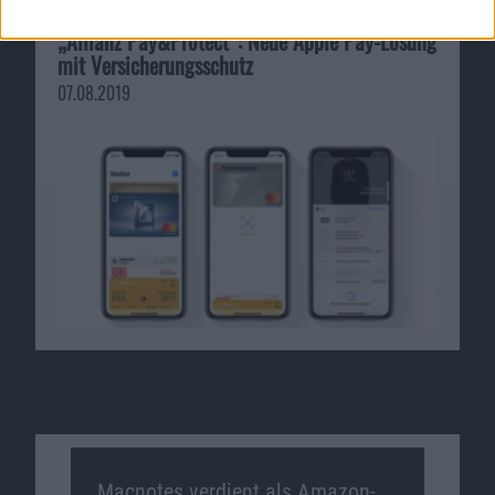
„Allianz Pay&Protect“: Neue Apple Pay-Lösung
mit Versicherungsschutz
07.08.2019
Macnotes verdient als Amazon-