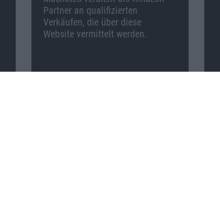
Partner an qualifizierten
Verkäufen, die über diese
Website vermittelt werden.
Macnotes auf …
Facebook
Twitter
Reddit
YouTube