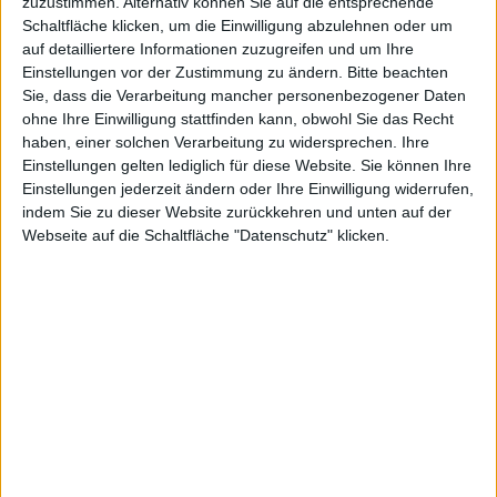
Feuerwehr
zuzustimmen. Alternativ können Sie auf die entsprechende
Schaltfläche klicken, um die Einwilligung abzulehnen oder um
auf detailliertere Informationen zuzugreifen und um Ihre
Einstellungen vor der Zustimmung zu ändern.
Bitte beachten
Jonny Random, den 15. April 2019
Sie, dass die Verarbeitung mancher personenbezogener Daten
ohne Ihre Einwilligung stattfinden kann, obwohl Sie das Recht
haben, einer solchen Verarbeitung zu widersprechen. Ihre
Einstellungen gelten lediglich für diese Website. Sie können Ihre
Einstellungen jederzeit ändern oder Ihre Einwilligung widerrufen,
indem Sie zu dieser Website zurückkehren und unten auf der
Webseite auf die Schaltfläche "Datenschutz" klicken.
Apple Watch Series 4, Bild: Apple
Die Sturzerkennung der
Apple Watch
hat gestern
Abend einer Rentnerin in München größeres
Ungemach erspart. Nachdem sie in ihrer Wohnung
gestürzt war, alarmierte die Uhr Rettung und