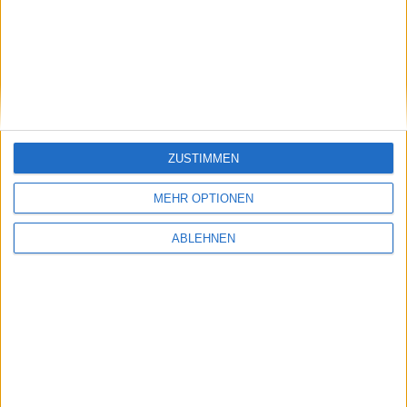
Wert des iPhone X. Auf dieses entfielen im Jahr zuvor
rund 30% der Verkäufe im selben Zeitraum, während
das iPhone 8 / 8 Plus auf 38% kam. Dieser Vergleich
fällt aber durch die abweichenden Launch-Termine
und den Umstand, dass das iPhone 8 / Plus auf zwei
Modelle aufgeteilt ist, schwer.
ZUSTIMMEN
iPhone XR-Verkäufe November 2018 -
Infografik - CIRP
MEHR OPTIONEN
ABLEHNEN
Bild 1 von 1