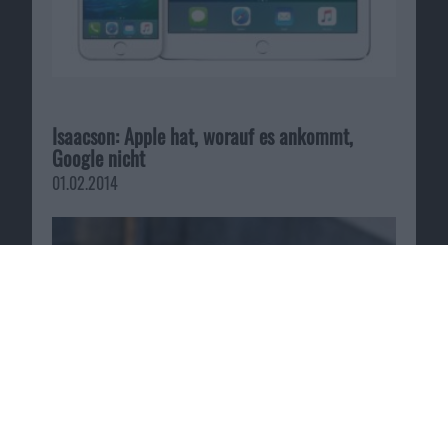
Isaacson: Apple hat, worauf es ankommt,
Google nicht
01.02.2014