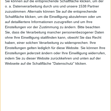
Sie können auf die entsprechende Schaltfläche klicken, um der
Alexander Trust, den 1. Februar 2014
o. a. Datenverarbeitung durch uns und unsere 1538 Partner
Obwohl Steve-Jobs-Biograph Walter
zuzustimmen. Alternativ können Sie auf die entsprechende
Isaacson Google innovativer findet
Schaltfläche klicken, um die Einwilligung abzulehnen oder um
als
Apple
, sei Apple aber besser
auf detailliertere Informationen zuzugreifen und um Ihre
Einstellungen vor der Zustimmung zu ändern.
Bitte beachten
aufgestellt. Denn Apple habe,
Sie, dass die Verarbeitung mancher personenbezogener Daten
worauf es ankommt.
ohne Ihre Einwilligung stattfinden kann, obwohl Sie das Recht
Walter Isaacson,
haben, einer solchen Verarbeitung zu widersprechen. Ihre
Mit einem Interview im Januar
Foto: David
Einstellungen gelten lediglich für diese Website. Sie können Ihre
hatte Jobs-Biograph Walter
Shankbone via
Einstellungen jederzeit ändern oder Ihre Einwilligung widerrufen,
Isaacson für Aufregung gesorgt.
Wikimedia (
CC
indem Sie zu dieser Website zurückkehren und unten auf der
Denn darin formulierte er den
BY-SA 3.0
).
Webseite auf die Schaltfläche "Datenschutz" klicken.
Gedanken, Google sei seiner
Meinung nach die derzeit innovativste Firma. Jetzt
konkretisierte er die Meinung.
Apple am besten bei der
Ausführung