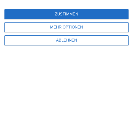
ZUSTIMMEN
MEHR OPTIONEN
ABLEHNEN
Notizen: Apple verliert wegen Shuffle-Plagiat
vor Gericht und mehr
27.02.2007