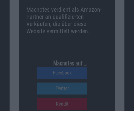
Macnotes verdient als Amazon-
Partner an qualifizierten
Verkäufen, die über diese
Website vermittelt werden.
Macnotes auf …
Facebook
Twitter
Reddit
YouTube