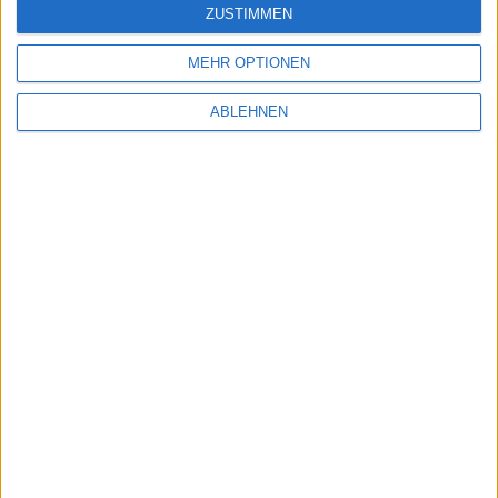
ZUSTIMMEN
Günstiges iPad, iPhone und Ma…
MEHR OPTIONEN
Ähnliche Nachrichten
ABLEHNEN
HomePod: Diese Medien kann er abspielen
02.02.2018