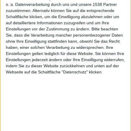
o. a. Datenverarbeitung durch uns und unsere 1538 Partner
zuzustimmen. Alternativ können Sie auf die entsprechende
Schaltfläche klicken, um die Einwilligung abzulehnen oder um
auf detailliertere Informationen zuzugreifen und um Ihre
Einstellungen vor der Zustimmung zu ändern.
Bitte beachten
iPhone X, Bild: Apple
Sie, dass die Verarbeitung mancher personenbezogener Daten
ohne Ihre Einwilligung stattfinden kann, obwohl Sie das Recht
Wieso wollen einige Menschen nicht zum
iPhone X
haben, einer solchen Verarbeitung zu widersprechen. Ihre
wechseln? Dieser Frage ist der Analyst Michael Olson
Einstellungen gelten lediglich für diese Website. Sie können Ihre
nachgegangen und kam zu dem Ergebnis: Viele
Einstellungen jederzeit ändern oder Ihre Einwilligung widerrufen,
iPhones funktionieren schlicht weg noch zu gut.
indem Sie zu dieser Website zurückkehren und unten auf der
Webseite auf die Schaltfläche "Datenschutz" klicken.
Anderen ist das aktuelle Lineup schlicht zu teuer? Geht
es Ihnen auch so?
Im vergangenen Herbst stellte
Apple
mit dem
iPhone
X
ein Smartphone vor, das so teuer war wie nie zuvor.
Vielen ist der Preis, den
Apple
aufruft, inzwischen
schlicht zu hoch, das zeigt eine Erhebung, die der
Analyst Michael Olson unter 1.500 Apple-Kunden
durchgeführt hat, die noch nicht zu einem der