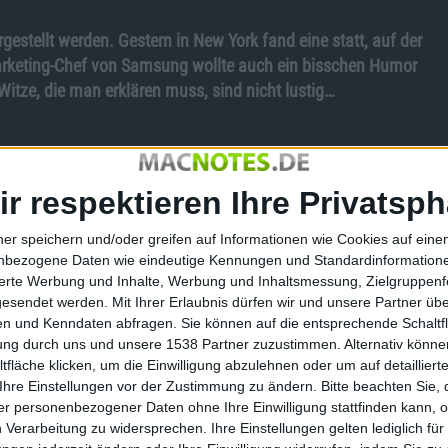
stellt werden. Gestern in New York fand eine statt, auf der
Marketing-Chef von Samsung wollte auch ein bisschen Humor
Witze, die man erklären muss, sind nicht lustig…
te gestern in New York die Ehre, über das Galaxy Note 7
ir respektieren Ihre Privatsph
pple
vor, die aber im Publikum nicht so wirklich
rochen, das das Galaxy Note 7 hat (und das kommende
ner speichern und/oder greifen auf Informationen wie Cookies auf ein
nbezogene Daten wie eindeutige Kennungen und Standardinformatione
sierte Werbung und Inhalte, Werbung und Inhaltsmessung, Zielgruppen
gesendet werden.
Mit Ihrer Erlaubnis dürfen wir und unsere Partner ü
e] Ein Klinkenausgang. Ich sage es ja nur“, so die Worte des
n und Kenndaten abfragen. Sie können auf die entsprechende Schaltfl
ohl keinen Kopfhörerausgang bekommen soll. Beim Namen
tung durch uns und unsere 1538 Partner zuzustimmen. Alternativ können
langen Bedenkzeit waren dann auch die ersten Lacher aus
fläche klicken, um die Einwilligung abzulehnen oder um auf detailliert
 Witz nicht an.
Ihre Einstellungen vor der Zustimmung zu ändern.
Bitte beachten Sie, 
r personenbezogener Daten ohne Ihre Einwilligung stattfinden kann, 
h noch ein Super-AMOLED-Display mit 2560×1440 Pixeln zu
 Verarbeitung zu widersprechen. Ihre Einstellungen gelten lediglich für
C-Anschluss. Des Weiteren kommt es mit einem Iris-Scanner