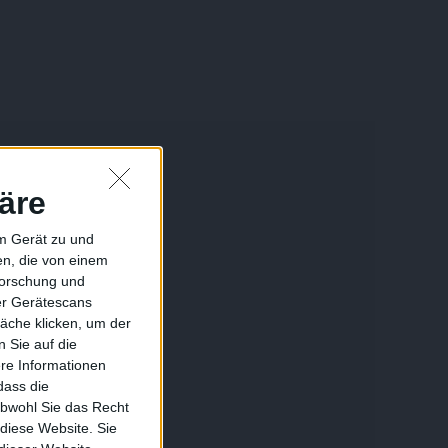
äre
em Gerät zu und
n, die von einem
forschung und
ber Gerätescans
äche klicken, um der
 Sie auf die
ere Informationen
dass die
obwohl Sie das Recht
 diese Website. Sie