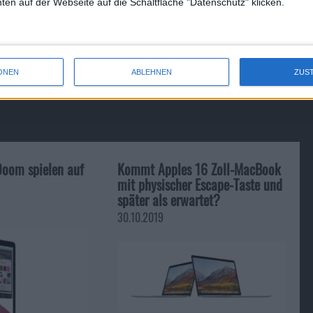
en auf der Webseite auf die Schaltfläche "Datenschutz" klicken.
Erfinder der "i"-Produkte: App…
ONEN
ABLEHNEN
ZUS
oom spielen auf
Kommt Apples 16 Zoll-MacBook
mit physischer Escape-Taste und
später als erwartet?
30.10.2019