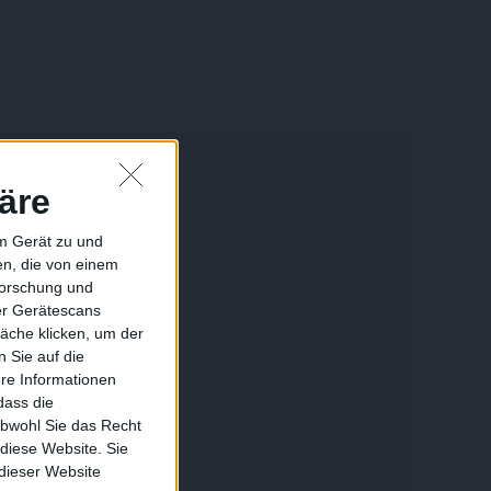
äre
em Gerät zu und
n, die von einem
forschung und
ber Gerätescans
äche klicken, um der
 Sie auf die
ere Informationen
dass die
obwohl Sie das Recht
 diese Website. Sie
 dieser Website