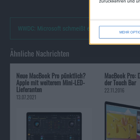
zurückkehren und unt
WWDC: Microsoft schmeißt eine…
MEHR OPTI
Ähnliche Nachrichten
Neue MacBook Pro pünktlich?
MacBook Pro: D
Apple mit weiterem Mini-LED-
der Touch Bar
Lieferanten
22.11.2016
13.07.2021