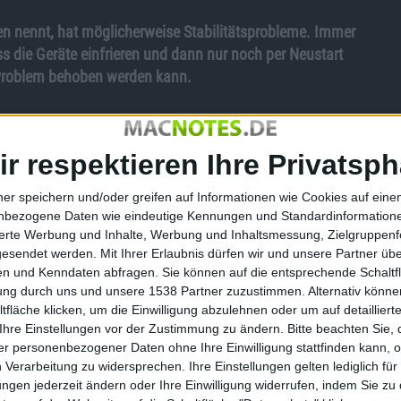
gen nennt, hat möglicherweise Stabilitätsprobleme. Immer
ss die Geräte einfrieren und dann nur noch per Neustart
 Problem behoben werden kann.
ir respektieren Ihre Privatsph
Apple
vor Kurzem
veröffentlicht
hat. Es beschreibt, dass
ständen einfrieren können, wenn Safari verwendet wird.
ner speichern und/oder greifen auf Informationen wie Cookies auf ein
 es ein Problem gibt. Für die möglichen Lösungsansätze war
nbezogene Daten wie eindeutige Kennungen und Standardinformatione
sierte Werbung und Inhalte, Werbung und Inhaltsmessung, Zielgruppen
 OS X aktualisieren solle. Außerdem wird empfohlen, den
gesendet werden.
Mit Ihrer Erlaubnis dürfen wir und unsere Partner ü
 normaler Anwender schon mal aufgrund des „Nerv-Faktors“
n und Kenndaten abfragen. Sie können auf die entsprechende Schaltfl
tung durch uns und unsere 1538 Partner zuzustimmen. Alternativ können
 auch der Flash Player lassen kaum eine Gelegenheit aus,
fläche klicken, um die Einwilligung abzulehnen oder um auf detailliert
Ihre Einstellungen vor der Zustimmung zu ändern.
Bitte beachten Sie, 
X 10.11.5 geholfen haben. Es ist seit 16. Mai 2016 verfügbar.
r personenbezogener Daten ohne Ihre Einwilligung stattfinden kann, 
u kämpfen haben, helfen die Tipps in den meisten Fällen
 Verarbeitung zu widersprechen. Ihre Einstellungen gelten lediglich für
ungen jederzeit ändern oder Ihre Einwilligung widerrufen, indem Sie zu