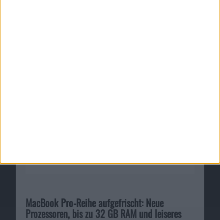
Macbook Pro neu: Anfang März, 20% leichter,
höhere Akkulaufzeit
16.02.2011
MacBook Pro-Reihe aufgefrischt: Neue
Prozessoren, bis zu 32 GB RAM und leiseres