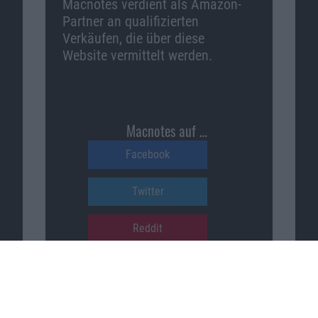
Macnotes verdient als Amazon-
Partner an qualifizierten
Verkäufen, die über diese
Website vermittelt werden.
Macnotes auf …
Facebook
Twitter
Reddit
YouTube