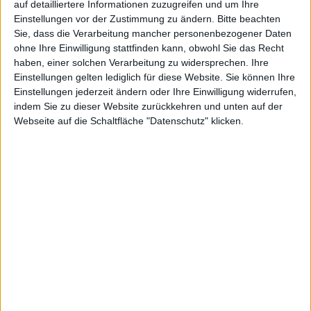
auf detailliertere Informationen zuzugreifen und um Ihre
Einstellungen vor der Zustimmung zu ändern.
Bitte beachten
Sie, dass die Verarbeitung mancher personenbezogener Daten
ohne Ihre Einwilligung stattfinden kann, obwohl Sie das Recht
haben, einer solchen Verarbeitung zu widersprechen. Ihre
Einstellungen gelten lediglich für diese Website. Sie können Ihre
Einstellungen jederzeit ändern oder Ihre Einwilligung widerrufen,
indem Sie zu dieser Website zurückkehren und unten auf der
OS X El Capitan
Webseite auf die Schaltfläche "Datenschutz" klicken.
Apple
hat auf seiner eigenen Webseite nun auch die
Bezeichnung MacOS verwendet, um seine Desktop-
Betriebssystem zu bezeichnen. Eine Umbenennung im
Rahmen der WWDC erscheint möglicher denn je.
Auf seiner Webseite, im Rahmen einer FAQ zum
Thema Umwelt, hat
Apple
von MacOS gesprochen
statt von OS X. Im selben Satz wurden tvOS,
iOS
und
watchOS genannt, weshalb zu vermuten ist, dass
Apple in Zukunft wirklich sein Desktop-Betriebssystem
wieder MacOS nennen wird (früher eigentlich Mac