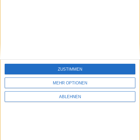
Ähnliche Nachrichten
iOS 12.0.1 mit Bugfixes für alle und macOS
10.14.1 Beta 3 für Entwickler sind da
08.10.2018
ZUSTIMMEN
MEHR OPTIONEN
ABLEHNEN