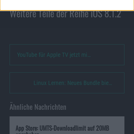
Weitere Teile der Reihe iOS 8.1.2
YouTube für Apple TV jetzt mi…
Linux Lernen: Neues Bundle bie…
Ähnliche Nachrichten
App Store: UMTS-Downloadlimit auf 20MB