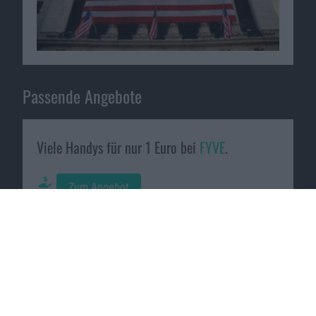
Passende Angebote
Viele Handys für nur 1 Euro bei
FYVE
.
Zum Angebot
Galaxy A52 mit Galaxy Buds+ gratis bei
Preisboerse24
.
Zum Angebot