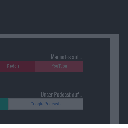
Macnotes auf …
Reddit
YouTube
Unser Podcast auf …
Google Podcasts