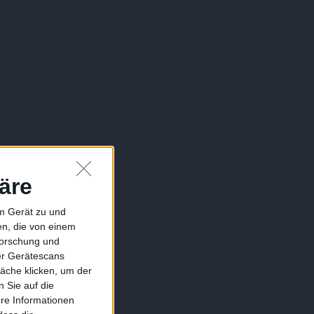
äre
em Gerät zu und
n, die von einem
forschung und
ber Gerätescans
äche klicken, um der
 Sie auf die
ere Informationen