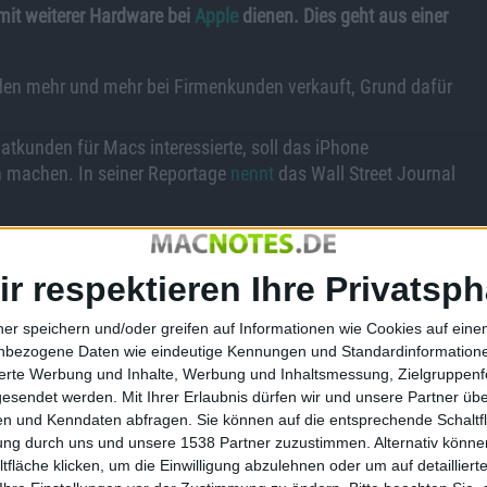
mit weiterer Hardware bei
Apple
dienen. Dies geht aus einer
n mehr und mehr bei Firmenkunden verkauft, Grund dafür
ivatkunden für Macs interessierte, soll das iPhone
h machen. In seiner Reportage
nennt
das Wall Street Journal
attform, mit der sie arbeiteten aussuchen durften. Seit dieser
rbeiter-Computer Macs sein. Bei SAP können auf den iPhones
ir respektieren Ihre Privatsph
 über Desktop-Rechner erledigt würden.
ner speichern und/oder greifen auf Informationen wie Cookies auf ein
nbezogene Daten wie eindeutige Kennungen und Standardinformatione
sierte Werbung und Inhalte, Werbung und Inhaltsmessung, Zielgruppen
esstaat Kentucky, hat im Jahr 2010 seinen Mitarbeitern
gesendet werden.
Mit Ihrer Erlaubnis dürfen wir und unsere Partner ü
 der Firma eingeführt und spezielle Apps entwickelt, die den
n und Kenndaten abfragen. Sie können auf die entsprechende Schaltfl
das 5.500 Meilen lange Stromnetz zu überprüfen. Mit dem
tung durch uns und unsere 1538 Partner zuzustimmen. Alternativ können
stelle lokalisieren und über ein Menü eine Fehlermeldung für
fläche klicken, um die Einwilligung abzulehnen oder um auf detailliert
hl oder ein überwachsender Baum. Später werden sich dann