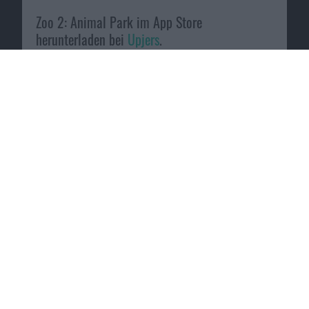
Zoo 2: Animal Park im App Store
herunterladen bei
Upjers
.
Zum Angebot
Galaxy A52 mit Galaxy Buds+ gratis bei
Preisboerse24
.
Zum Angebot
Macnotes verdient als Amazon-