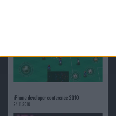
Soccer Superstars für iPhone im Test
30.07.2010
iPhone developer conference 2010
24.11.2010