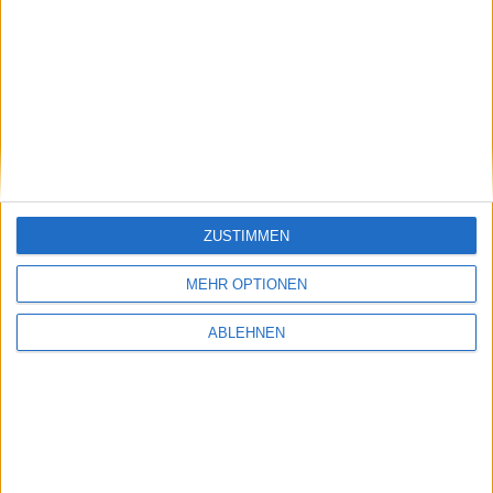
Windows 7 Mobile auf der iPhone-Devcon:
Mutig, mutig
02.08.2010
ZUSTIMMEN
MEHR OPTIONEN
ABLEHNEN
Windows 8: Microsoft investiert 300 Millionen
USD in NOOK