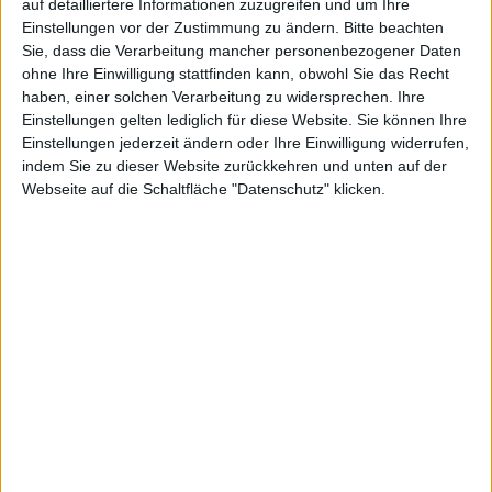
auf detailliertere Informationen zuzugreifen und um Ihre
Einstellungen vor der Zustimmung zu ändern.
Bitte beachten
Xbox Music
Sie, dass die Verarbeitung mancher personenbezogener Daten
ohne Ihre Einwilligung stattfinden kann, obwohl Sie das Recht
Nutzer von Xbox Music konnten den Service bislang
haben, einer solchen Verarbeitung zu widersprechen. Ihre
über Endgeräte wie Windows Phones oder Tablets mit
Einstellungen gelten lediglich für diese Website. Sie können Ihre
Windows 8 oder Windows RT, aber auch die Xbox 360
Einstellungen jederzeit ändern oder Ihre Einwilligung widerrufen,
nutzen. Kommende Woche soll der Service ebenfalls
indem Sie zu dieser Website zurückkehren und unten auf der
Webseite auf die Schaltfläche "Datenschutz" klicken.
als Web-Version verfügbar werden.
Mit der Veröffentlichung von Xbox Music in einer Web-
Version können zukünftig mehr Nutzer darauf
zugreifen. Ob auch solche mit Android-Smartphones
oder
iPhone
und
iPad
darauf werden zugreifen
können, hängt von den verwendeten Technologien ab.
Würde Microsoft beispielsweise auf Silverlight setzen,
würde man erneut einige Browser und Plattformen
ausschließen.
Wie Spotify?