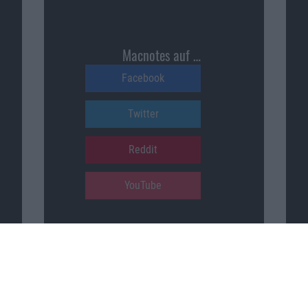
Macnotes auf …
Facebook
Twitter
Reddit
YouTube
Unser Podcast auf …
iTunes