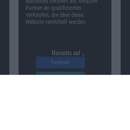
Macnotes verdient als Amazon-
Partner an qualifizierten
Verkäufen, die über diese
Website vermittelt werden.
Macnotes auf …
Facebook
Twitter
Reddit
YouTube