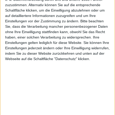
zuzustimmen. Alternativ können Sie auf die entsprechende
Schaltfläche klicken, um die Einwilligung abzulehnen oder um
auf detailliertere Informationen zuzugreifen und um Ihre
Einstellungen vor der Zustimmung zu ändern.
Bitte beachten
Sie, dass die Verarbeitung mancher personenbezogener Daten
ohne Ihre Einwilligung stattfinden kann, obwohl Sie das Recht
haben, einer solchen Verarbeitung zu widersprechen. Ihre
Einstellungen gelten lediglich für diese Website. Sie können Ihre
Einstellungen jederzeit ändern oder Ihre Einwilligung widerrufen,
indem Sie zu dieser Website zurückkehren und unten auf der
10 Jahre iTunes
Webseite auf die Schaltfläche "Datenschutz" klicken.
Am Sonntag, den 28. April 2013, wird der iTunes-Store
10 Jahre alt und
Apple
hat dort zur Feier ein neues
Feature verfügbar gemacht, welches das Event
würdigen soll.
Gezeigt wird eine
Zeitleiste mit Meilensteinen
, die eine
erweiterte Version der, seit längerem auf der Apple-
Website verfügbaren, iPod- und iTunes-Chronik
darstellt. Man kann sich per Klick durch die Jahre