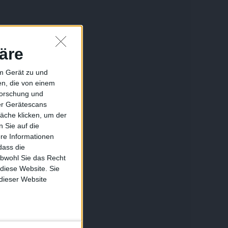
äre
em Gerät zu und
n, die von einem
forschung und
ber Gerätescans
äche klicken, um der
 Sie auf die
ere Informationen
dass die
obwohl Sie das Recht
 diese Website. Sie
 dieser Website