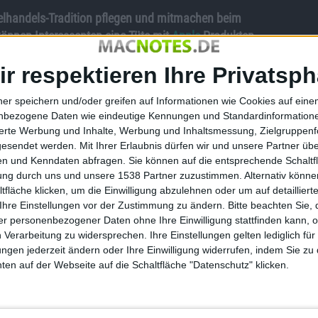
zelhandels-Tradition pflegen und mitmachen beim
önnen Interessenten eine Tüte mit
Apple
-Produkten
ises landen.
ir respektieren Ihre Privatsph
uns hierzulande vor allem Sommer- oder Winter-
 Neueren Datums sind starke Preisnachlässe zum
ner speichern und/oder greifen auf Informationen wie Cookies auf ein
ergehen, oder dann ein paar Tage drauf als „Cyber Monday“
nbezogene Daten wie eindeutige Kennungen und Standardinformatione
sierte Werbung und Inhalte, Werbung und Inhaltsmessung, Zielgruppen
gesendet werden.
Mit Ihrer Erlaubnis dürfen wir und unsere Partner ü
n und Kenndaten abfragen. Sie können auf die entsprechende Schaltfl
tung durch uns und unsere 1538 Partner zuzustimmen. Alternativ können
fläche klicken, um die Einwilligung abzulehnen oder um auf detailliert
ne Neujahrs-Tradition im Einzelhandel. Käufer können quasi
Ihre Einstellungen vor der Zustimmung zu ändern.
Bitte beachten Sie, 
h entscheiden sollten einen „Lucky Bag“ (Fukubukuro) zu
r personenbezogener Daten ohne Ihre Einwilligung stattfinden kann, 
n Inhalt.
 Verarbeitung zu widersprechen. Ihre Einstellungen gelten lediglich für
dass Apple diese Aktion auch in diesem Jahr in Japan und
ungen jederzeit ändern oder Ihre Einwilligung widerrufen, indem Sie zu
en auf der Webseite auf die Schaltfläche "Datenschutz" klicken.
le-zertifizierter Lucky Bag. Oftmals würden darin T-Shirts
n sein, wie bspw. ein iPod touch. Es soll aber auch schon
ein MacBook Air fanden.