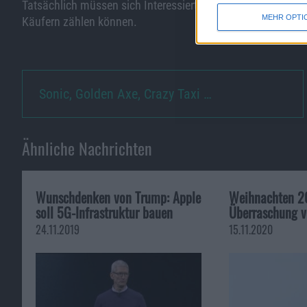
Tatsächlich müssen sich Interessierte aber bereits Stunden 
MEHR OPTI
Käufern zählen können.
Sonic, Golden Axe, Crazy Taxi …
Ähnliche Nachrichten
Wunschdenken von Trump: Apple
Weihnachten 2
soll 5G-Infrastruktur bauen
Überraschung v
24.11.2019
15.11.2020