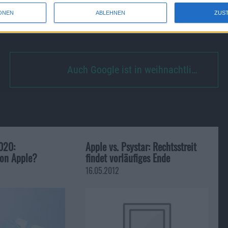
vorher in eine Schlange Stellen, damit sie zu den glücklichen
ONEN
ABLEHNEN
ZUS
Auch Google ist in weihnachtli…
020:
Apple vs. Psystar: Rechtsstreit
on Apple?
findet vorläufiges Ende
16.05.2012