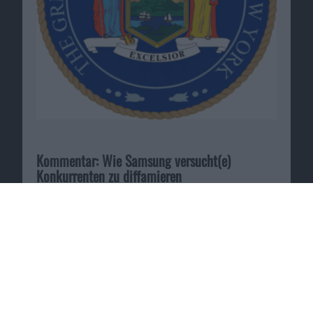
Kommentar: Wie Samsung versucht(e)
Konkurrenten zu diffamieren
24.04.2013