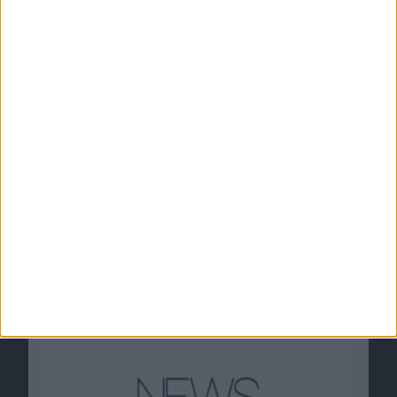
Apple-Fernseher: HDTV bei Foxc…
iPhone mit 68,2-Prozent-Markta…
Ähnliche Nachrichten
Think Different: Wird Apple für das Tablet die
Kult-Werbekampagne wiederbeleben?
10.12.2009