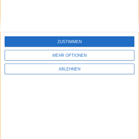
iPad mini, Kindle Fire HD und …
Clear: Update für iPhone, Mac…
ZUSTIMMEN
Ähnliche Nachrichten
MEHR OPTIONEN
ABLEHNEN
iPad: Zwei Fronten bei der New York Times,
verhaltene Stimmung deutscher Verleger
18.02.2010