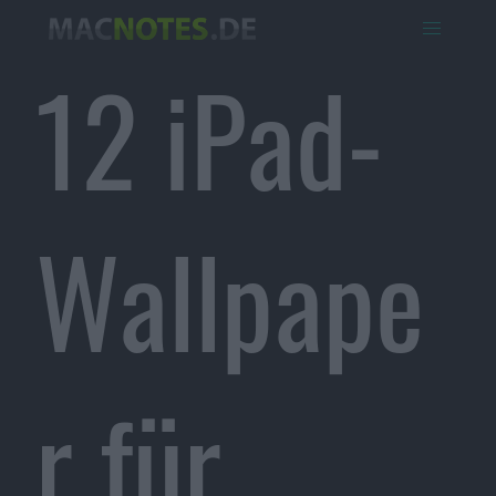
12 iPad-
Wallpape
r für