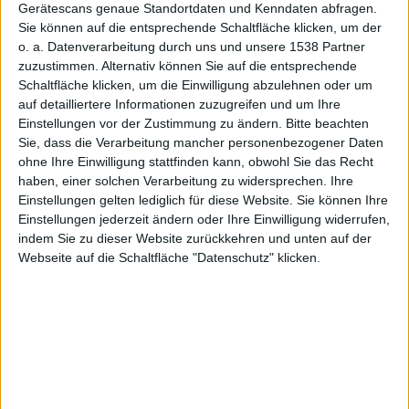
Gerätescans genaue Standortdaten und Kenndaten abfragen.
Sie können auf die entsprechende Schaltfläche klicken, um der
o. a. Datenverarbeitung durch uns und unsere 1538 Partner
zuzustimmen. Alternativ können Sie auf die entsprechende
Schaltfläche klicken, um die Einwilligung abzulehnen oder um
auf detailliertere Informationen zuzugreifen und um Ihre
Einstellungen vor der Zustimmung zu ändern.
Bitte beachten
Sie, dass die Verarbeitung mancher personenbezogener Daten
iPad-Wallpaper mit Buchmotiv (Wallpaperswide)
ohne Ihre Einwilligung stattfinden kann, obwohl Sie das Recht
Auf Ebookfriendly gibt es seit kurzem einen neuen
haben, einer solchen Verarbeitung zu widersprechen. Ihre
Einstellungen gelten lediglich für diese Website. Sie können Ihre
Beitrag, der insgesamt 12 Bildschirmhintergründe
Einstellungen jederzeit ändern oder Ihre Einwilligung widerrufen,
zusammenstellt, die streng genommen nicht nur für
indem Sie zu dieser Website zurückkehren und unten auf der
iPad
-Nutzer zu verwenden sind. Allen gemeinsam ist
Webseite auf die Schaltfläche "Datenschutz" klicken.
aber das grafische Thema: Bücher.
In Auflösungen zwischen 1024×768 bis hin zu
2560×1600 Pixel bewegen sich die einzelnen
Wallpaper, die auf Ebookfriendly zusammengestellt
wurden
. Die Seitenverhältnisse der Vorlagen sind vor
allem dazu geeignet, dass Nutzer die Bilder auf ihrem