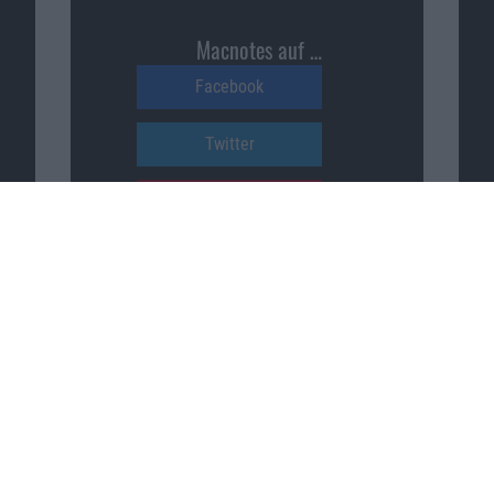
Macnotes auf …
Facebook
Twitter
Reddit
YouTube
Unser Podcast auf …
iTunes
Spotify