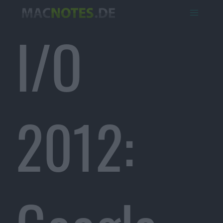
I/O
2012: