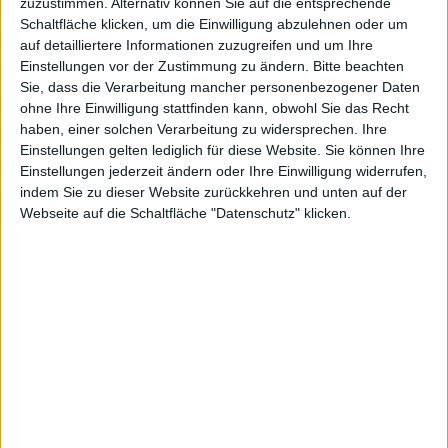
zuzustimmen. Alternativ können Sie auf die entsprechende
sogenannten Arca Arena?Turnier wieder. Hier treten
Schaltfläche klicken, um die Einwilligung abzulehnen oder um
Zweier-Teams an, um nicht nur den Sieg, sondern auch
auf detailliertere Informationen zuzugreifen und um Ihre
Unsterblichkeit zu erreichen. Dabei können die
Einstellungen vor der Zustimmung zu ändern.
Bitte beachten
Charaktere im Level aufsteigen. Für besiegte Gegner
Sie, dass die Verarbeitung mancher personenbezogener Daten
gibt es in Chaos Rings zusätzlich Erfahrungspunkte.
ohne Ihre Einwilligung stattfinden kann, obwohl Sie das Recht
Diese wiederum könnt Ihr in neue Teamattacken
haben, einer solchen Verarbeitung zu widersprechen. Ihre
Einstellungen gelten lediglich für diese Website. Sie können Ihre
investieren. Somit schafft Ihr es letztendlich, dass die
Einstellungen jederzeit ändern oder Ihre Einwilligung widerrufen,
Heldentruppe stärkere, größere und verheerendere
indem Sie zu dieser Website zurückkehren und unten auf der
Angriffe ausführen kann. Dabei entwickelt sich die
Webseite auf die Schaltfläche "Datenschutz" klicken.
Story von Chaos Rings nach Angaben des Publishers
abhängig von Eurer Helden-Auswahl. Nur wenn Ihr mit
allen Paarungen antretet, könnt Ihr den Angaben
zufolge die letzten Geheimnisse der Arca Arena lüften.
Dabei dürft Ihr Euch in Chaos Rings auf ein
rundengebundenes Kampfsystem freuen.
[mn-youtube id="vuiXjmhZ4-8"]
Typisch für Square Enix ist der saftige Preis des
Produkts. Chaos Rings für iPad kostet aktuell 12,99