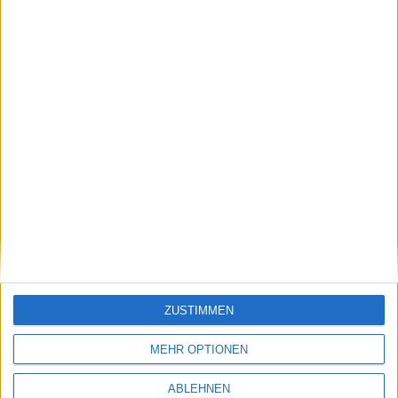
RAGE HD – Update für iPhone und iPad bringt
DLC als In-App-Purchase
ZUSTIMMEN
01.02.2012
MEHR OPTIONEN
ABLEHNEN