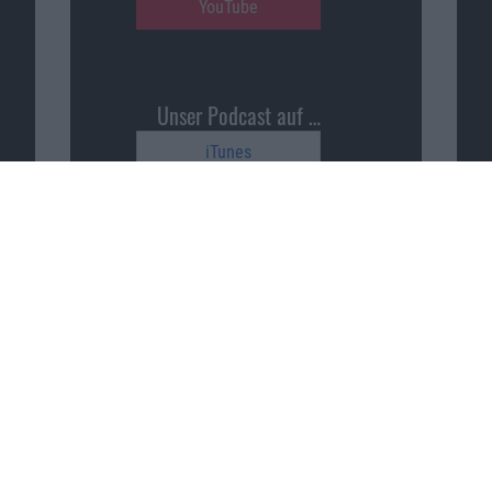
YouTube
Unser Podcast auf …
iTunes
Spotify
Google Podcasts
Macnotes unterstützen
…
patreon.com/sajonara