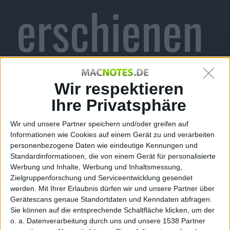
erschienen
Alexander Trust, den 24. August 2010
Wir respektieren
Square Enix hat nun Chaos Rings auch für das iPad
im
App Store
veröffentlicht. Der Titel ist seit kurzem
Ihre Privatsphäre
erhältlich.
Wir und unsere Partner speichern und/oder greifen auf
Das Rollenspiel
Chaos Rings
war im April 2010
Informationen wie Cookies auf einem Gerät zu und verarbeiten
ursprünglich für das
iPhone
und den iPod touch auf
personenbezogene Daten wie eindeutige Kennungen und
den Markt gekommen. Dabei erreichte das Spiel in
Standardinformationen, die von einem Gerät für personalisierte
Werbung und Inhalte, Werbung und Inhaltsmessung,
insgesamt 15 Ländern die Spitzenposition in den
Zielgruppenforschung und Serviceentwicklung gesendet
Charts. Einige Spieler hatten vor allem die
werden.
Mit Ihrer Erlaubnis dürfen wir und unsere Partner über
hervorragende Grafik gelobt. Die gibt es nun in einer
Gerätescans genaue Standortdaten und Kenndaten abfragen.
HD-Fassung auf dem iPad.
Sie können auf die entsprechende Schaltfläche klicken, um der
o. a. Datenverarbeitung durch uns und unsere 1538 Partner
In Chaos Rings für iPad findet Ihr Euch im