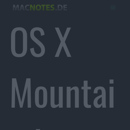
OS X
Mountai