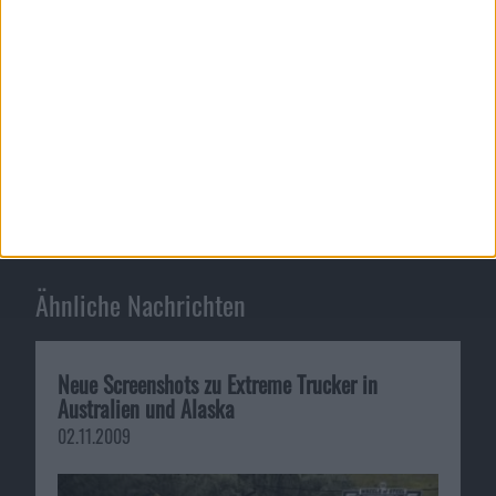
Amazon leakt God-of-War-Ascens…
Binary Domain - Releasetermin …
Ähnliche Nachrichten
Neue Screenshots zu Extreme Trucker in
Australien und Alaska
02.11.2009