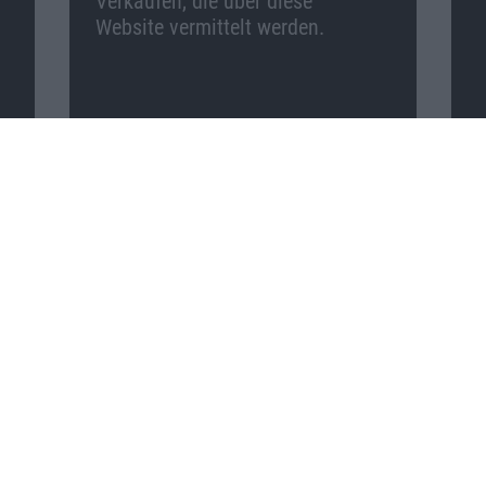
Verkäufen, die über diese
Website vermittelt werden.
Macnotes auf …
Facebook
Twitter
Reddit
YouTube
Unser Podcast auf …