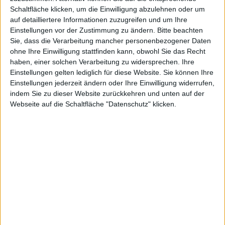
Schaltfläche klicken, um die Einwilligung abzulehnen oder um
auf detailliertere Informationen zuzugreifen und um Ihre
Einstellungen vor der Zustimmung zu ändern.
Bitte beachten
Stefan Keller, den 21. März 2012
Sie, dass die Verarbeitung mancher personenbezogener Daten
Wie sieht die Zukunft der SIM-Karte aus? Darüber
ohne Ihre Einwilligung stattfinden kann, obwohl Sie das Recht
haben, einer solchen Verarbeitung zu widersprechen. Ihre
versuchen sich momentan Apple und einige andere
Einstellungen gelten lediglich für diese Website. Sie können Ihre
Hersteller von Mobiltelefonen zu einigen. Am liebsten
Einstellungen jederzeit ändern oder Ihre Einwilligung widerrufen,
hätte Apple überhaupt keine SIM-Karte mehr, aber
indem Sie zu dieser Website zurückkehren und unten auf der
dieses Konzept wird an Mobilfunkbetreibern scheitern.
Webseite auf die Schaltfläche "Datenschutz" klicken.
Welches Format in Zukunft genutzt wird, sorgt derzeit
für Diskussionen.
Die Financial Times
berichtet darüber
, wie sich Apple
derzeit mit konkurrierenden Unternehmen anlegt, um
möglichst den eigenen Vorschlag für einen Nachfolger
der
Micro-SIM
-Karte als Industrie-Standard zu
etablieren. Das zugrundeliegende „Problem“ an der
Sache ist dasselbe wie vor zwei Jahren beim
Übergang von der SIM- zur Micro-SIM-Karte: Eine