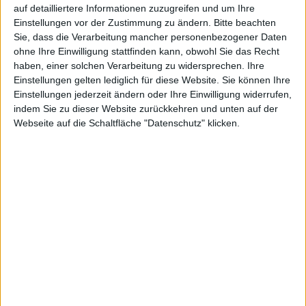
auf detailliertere Informationen zuzugreifen und um Ihre
Alexander Trust, den 20. Februar 2012
Einstellungen vor der Zustimmung zu ändern.
Bitte beachten
Mit Lunar Lakes, dem neuen Downloadinhalt zu Die
Sie, dass die Verarbeitung mancher personenbezogener Daten
ohne Ihre Einwilligung stattfinden kann, obwohl Sie das Recht
Sims 3, können Gamer ihre Sims einen fremden
haben, einer solchen Verarbeitung zu widersprechen. Ihre
Planeten durchforsten lassen. Neue Kleidung,
Einstellungen gelten lediglich für diese Website. Sie können Ihre
Herausforderungen und Geschichten sind natürlich
Einstellungen jederzeit ändern oder Ihre Einwilligung widerrufen,
auch mit dabei. Zu haben ist der DLC im offiziellen Die
indem Sie zu dieser Website zurückkehren und unten auf der
Sims Store und zwar schon seit Ende vergangener
Webseite auf die Schaltfläche "Datenschutz" klicken.
Woche.
Über den Sims-Store kann ab sofort die neue Welt
„Lunar Lakes“ für
Die Sims 3
heruntergeladen werden
– auf diesem neuen Planeten mussten die Sims mit
ihrem Raumschiff notlanden. Neben einer
funktionierenden Gesellschaft und Infrastruktur,
konnten bereits drei Gebiete erschlossen werden.
Das Wohngebiet „Raumschiffebene“, eine von Kratern
geprägte Kolonie, sowie ein Bereich, in dem eine
Gruppe von Individualisten ihre eigenen kreativen