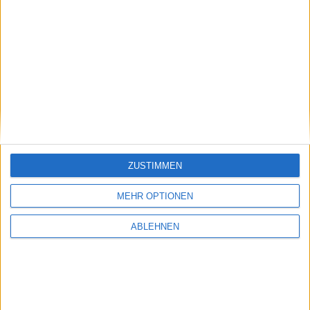
Final Fantasy XIII-2 - Neuer D…
Ähnliche Nachrichten
Handball-Simulator: European Tournament
2010 im Test
21.01.2010
ZUSTIMMEN
MEHR OPTIONEN
ABLEHNEN