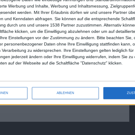
ngeschnitten für
Call of Duty: Modern Warfare 3
sierte Werbung und Inhalte, Werbung und Inhaltsmessung, Zielgruppen
box 360
– Amazon-PC-Vorbesteller
gesendet werden.
Mit Ihrer Erlaubnis dürfen wir und unsere Partner ü
n und Kenndaten abfragen. Sie können auf die entsprechende Schaltfl
bekommen Call of Duty 4 gratis
tung durch uns und unsere 1538 Partner zuzustimmen. Alternativ können
14.10.2011
fläche klicken, um die Einwilligung abzulehnen oder um auf detailliert
Ihre Einstellungen vor der Zustimmung zu ändern.
Bitte beachten Sie, 
r personenbezogener Daten ohne Ihre Einwilligung stattfinden kann, 
 Verarbeitung zu widersprechen. Ihre Einstellungen gelten lediglich für
ungen jederzeit ändern oder Ihre Einwilligung widerrufen, indem Sie zu
en auf der Webseite auf die Schaltfläche "Datenschutz" klicken.
ONEN
ABLEHNEN
ZUS