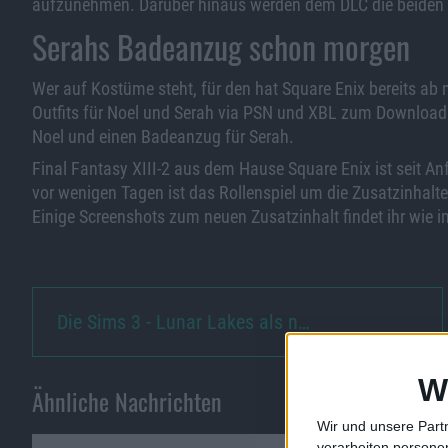
aufzunehmen. Darüber hinaus werden dem DLC die beiden Ka
Serahs Badeanzug schon morgen
Wer auf Kostüme steht, für den hat Square Enix bereits a
Outfits für Noel und Serah via PSN und XBL zum Download 
Noel und einen Badeanzug für Serah.
Final Fantasy XIII-2 aus dem Hause Square Enix ist seit An
vor wenigen Tagen ist das Rollenspiel um die Zusatzinhalt
Einige Screenshots zum neuen Zusatzinhalt findet ihr wie
Die Sims 3 - Lunar Lakes als n…
W
Ähnliche Nachrichten
Wir und unsere Part
verarbeiten persone