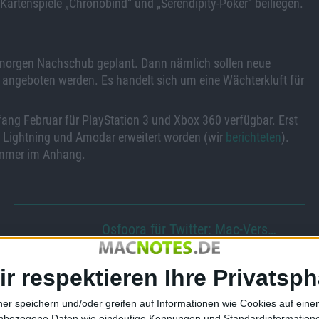
rtenspiele „Chronobind“ und „Serendipity-Poker“ beiliegen.
b morgen Nachschub geplant. Dann nämlich sollen neue
angeboten werden. Es handelt sich um eine Wächterkluft für
fang Februar für PlayStation 3 und Xbox 360 verfügbar. Erst
e Lightning und Amodar erweitert worden (wir
berichteten
).
 immer im Anhang.
Osfoora für Twitter: Mac-Vers…
ir respektieren Ihre Privatsph
ner speichern und/oder greifen auf Informationen wie Cookies auf ein
nbezogene Daten wie eindeutige Kennungen und Standardinformatione