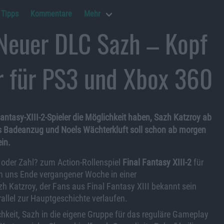
Tipps
Kommentare
Mehr
 Neuer DLC Sazh – Kopf
r für PS3 und Xbox 360
ntasy-XIII-2-Spieler die Möglichkeit haben, Sazh Katzroy ab
hs Badeanzug und Noels Wächterkluft soll schon ab morgen
in.
 oder Zahl? zum Action-Rollenspiel
Final Fantasy XIII-2
für
n uns Ende vergangener Woche in einer
h Katzroy, der Fans aus Final Fantasy XIII bekannt sein
allel zur Hauptgeschichte verlaufen.
ichkeit, Sazh in die eigene Gruppe für das reguläre Gameplay