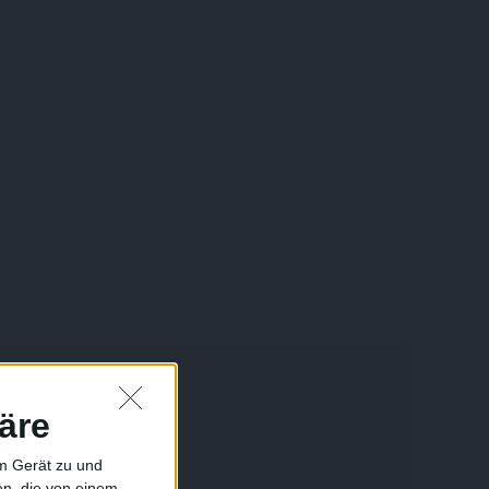
äre
em Gerät zu und
n, die von einem