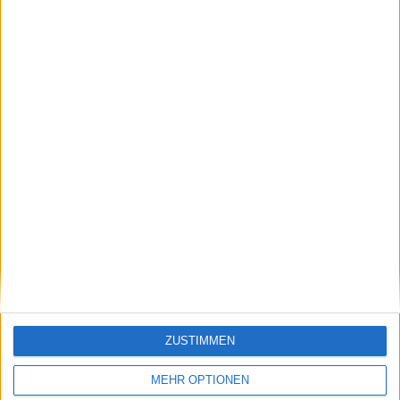
Deshalb haben wir es entfernt.
Können MegaUpload-Filesharing…
The Last Story - Limited Edit…
Ähnliche Nachrichten
Jailbreak: Pwnage 3.1.5 für iPhone OS 3.1.3
veröffentlicht
ZUSTIMMEN
07.02.2010
MEHR OPTIONEN