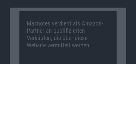
Macnotes verdient als Amazon-
Partner an qualifizierten
Verkäufen, die über diese
Website vermittelt werden.
Macnotes auf …
Facebook
Twitter
Reddit
YouTube