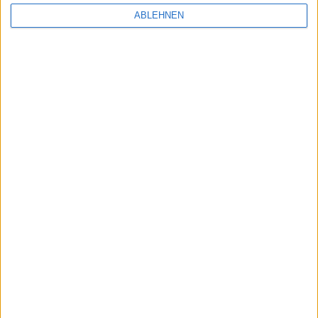
ABLEHNEN
GeoHot knackt 5.8 Bootloader: Anleitung zum
Downgrade
12.04.2009