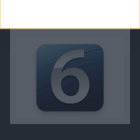
Jailbreak für iOS 6.1.3 erst nach Release von
iOS 7?
08.07.2013