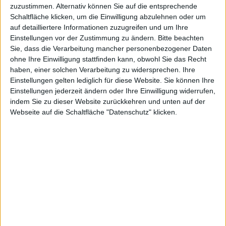
cht
zuzustimmen. Alternativ können Sie auf die entsprechende
Schaltfläche klicken, um die Einwilligung abzulehnen oder um
auf detailliertere Informationen zuzugreifen und um Ihre
Einstellungen vor der Zustimmung zu ändern.
Bitte beachten
Alexander Trust, den 20. Januar 2012
Sie, dass die Verarbeitung mancher personenbezogener Daten
ohne Ihre Einwilligung stattfinden kann, obwohl Sie das Recht
haben, einer solchen Verarbeitung zu widersprechen. Ihre
Einstellungen gelten lediglich für diese Website. Sie können Ihre
Einstellungen jederzeit ändern oder Ihre Einwilligung widerrufen,
indem Sie zu dieser Website zurückkehren und unten auf der
Webseite auf die Schaltfläche "Datenschutz" klicken.
Absinthe – Screenshot
Soeben wurde der Jailbreak für
iOS
-Geräte mit A5-Chip