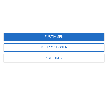
enormous user base,“ said
Sweeney. „This totally
changes the playing field
for game developers who want
to widely deploy and
monetize their games.“
Tim Sweeney
ZUSTIMMEN
MEHR OPTIONEN
ABLEHNEN
Showtime - Plugin für Muzu TV…
Proun - Indie-Entwickler von R…
Ähnliche Nachrichten