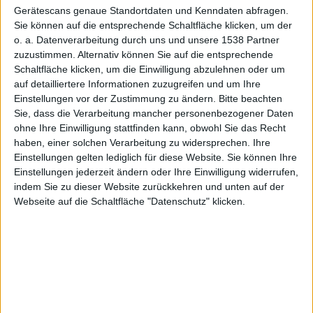
Gerätescans genaue Standortdaten und Kenndaten abfragen.
Sie können auf die entsprechende Schaltfläche klicken, um der
o. a. Datenverarbeitung durch uns und unsere 1538 Partner
zuzustimmen. Alternativ können Sie auf die entsprechende
Schaltfläche klicken, um die Einwilligung abzulehnen oder um
auf detailliertere Informationen zuzugreifen und um Ihre
Einstellungen vor der Zustimmung zu ändern.
Bitte beachten
Sie, dass die Verarbeitung mancher personenbezogener Daten
Unreal Tournament 3 im Browser
ohne Ihre Einwilligung stattfinden kann, obwohl Sie das Recht
haben, einer solchen Verarbeitung zu widersprechen. Ihre
Am Dienstag dieser Woche fand die Adobe Max
Einstellungen gelten lediglich für diese Website. Sie können Ihre
Konferenz in Los Angeles statt. Tim Sweeney,
Einstellungen jederzeit ändern oder Ihre Einwilligung widerrufen,
Geschäftsführer von Epic Games, präsentierte dort
indem Sie zu dieser Website zurückkehren und unten auf der
eine funktionierende Fassung von Unreal Tournament
Webseite auf die Schaltfläche "Datenschutz" klicken.
3, die im Browser lief – Flash in der neuen Version 11
sei Dank.
Erst am vergangenen Dienstag hatte nicht nur Apple
sein neues iPhone 4s präsentiert, sondern Epic Games
eine funktionierende Fassung von
Unreal Tournament
3
im Browser gezeigt. Tim Sweeney, der CEO von Epic,