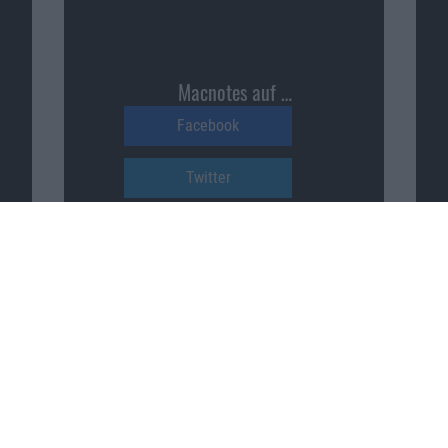
Macnotes auf …
Facebook
Twitter
Reddit
YouTube
Unser Podcast auf …
iTunes