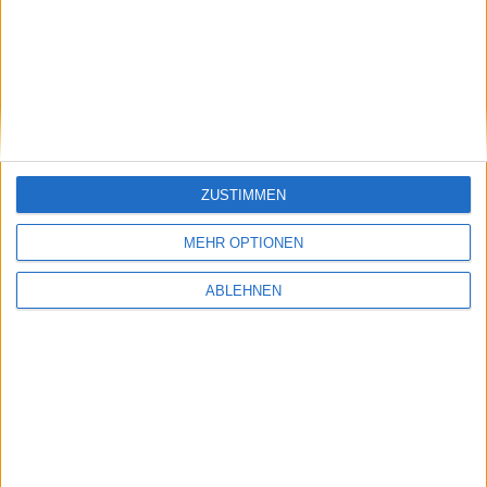
Neuer Trailer zu Fighters Unca…
Ähnliche Nachrichten
Notizen vom 3. Februar 2010
ZUSTIMMEN
03.02.2010
MEHR OPTIONEN
ABLEHNEN