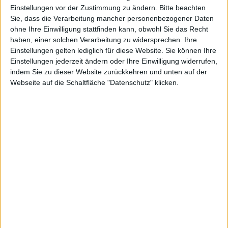
Einstellungen vor der Zustimmung zu ändern.
Bitte beachten
Adobe hat ein Tool vorgestellt, mit dem sich
Sie, dass die Verarbeitung mancher personenbezogener Daten
Flashinhalte auf HTML5 umschreiben lassen. Auf der
ohne Ihre Einwilligung stattfinden kann, obwohl Sie das Recht
Adobe MAX 2010-Konferenz präsentierte Entwickler
haben, einer solchen Verarbeitung zu widersprechen. Ihre
Rik Cabanier eine erste Demo, detailierte
Einstellungen gelten lediglich für diese Website. Sie können Ihre
Einstellungen jederzeit ändern oder Ihre Einwilligung widerrufen,
Informationen über das Tool selbst oder gar ein
indem Sie zu dieser Website zurückkehren und unten auf der
mögliches Releasedatum wurden nicht genannt.
Webseite auf die Schaltfläche "Datenschutz" klicken.
Möglicherweise ist der Weg für eine umfangreiche
Verbreitung von HTML5-Inhalten nun doch geebnet:
Nach dem
HTML5 Video Player Widget
hat Adobe bei
der hauseigenen Adobe MAX 2010 Conference
ein
Konvertierungstool vorgestellt
, das es ermöglicht,
Flashinhalte auf HTML5 umzuschreiben. Bisher muss
man alle Änderungen manuell vornehmen, künftig soll
dies auch automatisiert gehen. Das Ergebnis lässt
sich auch in Einzelteile zerlegen, einzelne Elemente der
Animation können direkt aus dem Quelltext
herauskopiert werden.