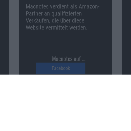
Macnotes verdient als Amazon-
Partner an qualifizierten
Verkäufen, die über diese
Website vermittelt werden.
Macnotes auf …
Facebook
Twitter
Reddit
YouTube