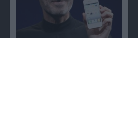
TomKat: Tom Cruise und Katie Holmes lassen
sich scheiden
30.06.2012