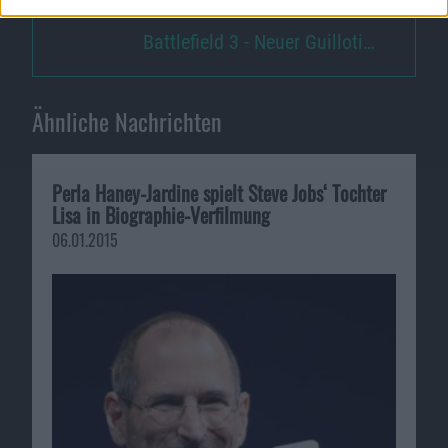
Battlefield 3 - Neuer Guilloti…
Ähnliche Nachrichten
Perla Haney-Jardine spielt Steve Jobs‘ Tochter
Lisa in Biographie-Verfilmung
06.01.2015