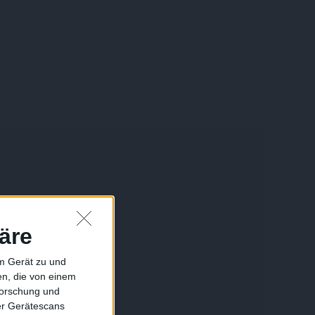
äre
em Gerät zu und
n, die von einem
forschung und
ber Gerätescans