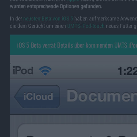
wurden entsprechende Optionen gefunden.
In der
neusten Beta von iOS 5
haben aufmerksame Anwender 
die dem Gerücht um einen
UMTS-iPod-touch
neues Futter g
iOS 5 Beta verrät Details über kommenden UMTS iPo