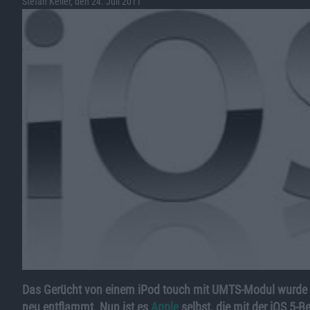
Stefan Keller, den 24. Juli 2011
Das Gerücht von einem iPod touch mit UMTS-Modul wurd
neu entflammt. Nun ist es
Apple
selbst, die mit der iOS 5-B