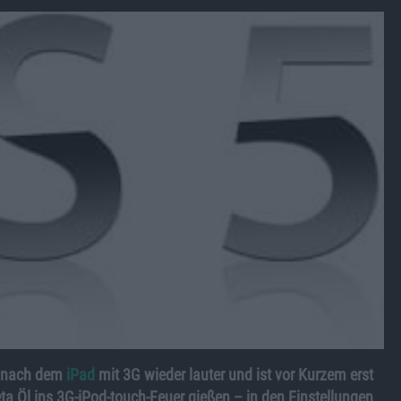
e nach dem
iPad
mit 3G wieder lauter und ist vor Kurzem erst
eta Öl ins 3G-iPod-touch-Feuer gießen – in den Einstellungen