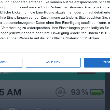
n und Kenndaten abfragen. Sie können auf die entsprechende Schaltfl
tung durch uns und unsere 1538 Partner zuzustimmen. Alternativ können
fläche klicken, um die Einwilligung abzulehnen oder um auf detailliert
Ihre Einstellungen vor der Zustimmung zu ändern.
Bitte beachten Sie, 
laden
(641x538 Pixel, 73 kB).
r personenbezogener Daten ohne Ihre Einwilligung stattfinden kann, 
 Verarbeitung zu widersprechen. Ihre Einstellungen gelten lediglich für
en, welche Datentypen synchronisiert werden sollen, auch
ungen jederzeit ändern oder Ihre Einwilligung widerrufen, indem Sie zu
Beta ist eine Option vorgesehen, die (derzeit noch) bei einem
en auf der Webseite auf die Schaltfläche "Datenschutz" klicken.
alls“ (wenn keine WLAN-Verbindung besteht) über das
od touch derzeit aber noch kein Telefonnetz, weshalb es sich
 handeln könnte.
ONEN
ABLEHNEN
ZUS
d touch
Bild 1 von 1