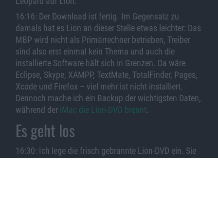
Leopard auf Lion.
16:16: Der Download ist fertig. Im Gegensatz zu
damals hat es Lion an dieser Stelle etwas leichter: Das
MBP wird nicht als Primärrechner betrieben, Treiber
sind also erst einmal kein Thema und auch die
installierte Software hält sich in Grenzen. Da wäre
Eclipse, Skype, XAMPP, TextMate, TotalFinder, Pages,
Xcode und Firefox – viel mehr ist nicht installiert.
Dennoch mache ich ein Backup der wichtigsten Daten,
während der
iMac die Lion-DVD brennt
.
Es geht los
16:30: Ich lege die frisch gebrannte Lion-DVD ein. Sie
wird auf dem Desktop angezeigt, im Finder wähle ich
„Mac OS X Lion Installation“. Es folgt ein
übersichtliches Fenster, ein Löwe schaut an mir vorbei
und der Installer sagt, ich solle „Fortfahren“ klicken,
wenn ich Lion konfigurieren wolle. Gesagt, getan.