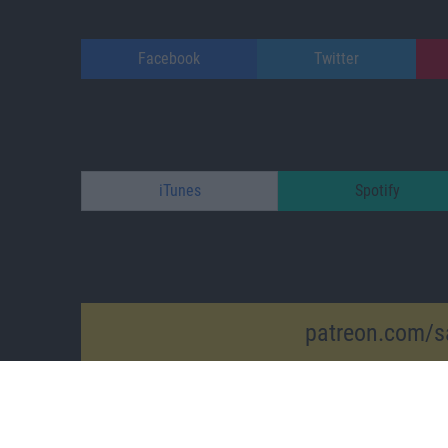
Facebook
Twitter
iTunes
Spotify
patreon.com/s