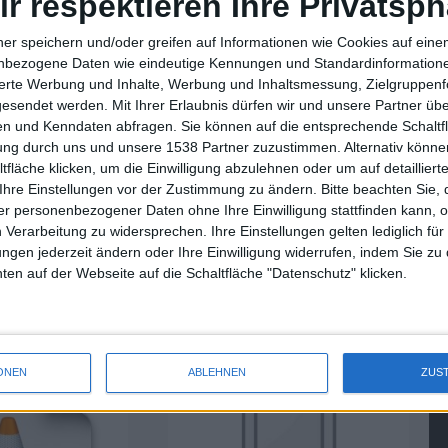
ir respektieren Ihre Privatsph
ner speichern und/oder greifen auf Informationen wie Cookies auf ein
nbezogene Daten wie eindeutige Kennungen und Standardinformatione
sierte Werbung und Inhalte, Werbung und Inhaltsmessung, Zielgruppen
gesendet werden.
Mit Ihrer Erlaubnis dürfen wir und unsere Partner ü
Plant Apple ein TV-Gerät mit …
n und Kenndaten abfragen. Sie können auf die entsprechende Schaltfl
tung durch uns und unsere 1538 Partner zuzustimmen. Alternativ können
fläche klicken, um die Einwilligung abzulehnen oder um auf detailliert
Ihre Einstellungen vor der Zustimmung zu ändern.
Bitte beachten Sie, 
r personenbezogener Daten ohne Ihre Einwilligung stattfinden kann, 
 Verarbeitung zu widersprechen. Ihre Einstellungen gelten lediglich für
ungen jederzeit ändern oder Ihre Einwilligung widerrufen, indem Sie zu
 iPhone und iPad
Dead Space – EA zeigt Video mit
en auf der Webseite auf die Schaltfläche "Datenschutz" klicken.
Gameplay von iPhone 4
19.01.2011
ONEN
ABLEHNEN
ZUS