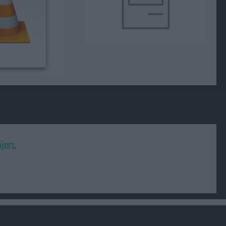
jers
.