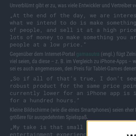
Unverblümt gibt er zu, was viele Entwickler und Vertreiber v
„At the end of the day, we are intere
what we intend to do is make somethin
of people, and sell it at a high pric
lots of money to make something you a
people at a low price.“
Gegenüber dem Internet-Portal
gamasutra
(engl.) fügt Zeln
viel seien, da diese – z. B. im Vergleich zu iPhone-Apps
sei es auch angemessen, den Preis für Tablet-Games dene
„So if all of that’s true, I don’t se
robust product for the same price poi
currently lower for an iPhone app is 
for a hundred hours.“
Kleine Bildschirme (wie die eines Smartphones) seien eher
größere für ausgedehnten Spielspaß.
„My take is that small screens will b
entertainment experience. Mid and lar