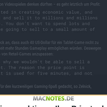
on Videospielen denken dürften – es geht letztlich um Profit:
sted in creating economic value, and
g and sell it to millions and millions
e. You don’t want to spend lots and
re going to sell to a small amount of
ick an, dass auch 40 US-Dollar für ein Tablet-Game nicht zu
 – weit mehr Stunden Gameplay ermöglichen würden. Deswegen
n von Retail-Games anzupassen:
e why we wouldn’t be able to sell a
nt. The reason the price point is
it is used for five minutes, and not
 für den kurzweiligen Gaming-Spaß gedacht, so Zelnick,
e used for a quick but interactive
ge screens can be a robust and engaging