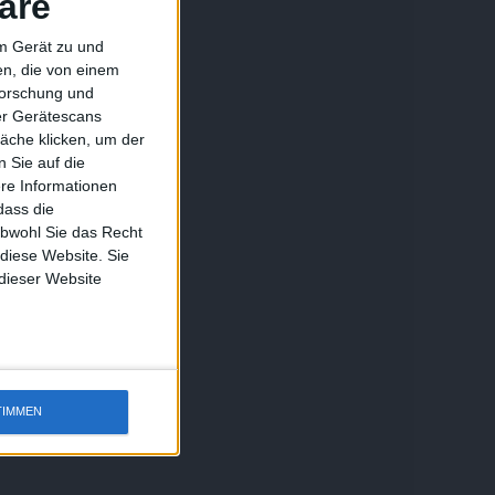
äre
em Gerät zu und
n, die von einem
forschung und
ber Gerätescans
äche klicken, um der
 Sie auf die
ere Informationen
dass die
obwohl Sie das Recht
 diese Website. Sie
 dieser Website
TIMMEN