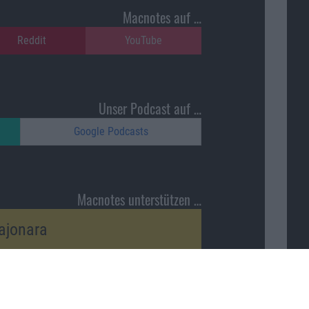
Macnotes auf …
Reddit
YouTube
Unser Podcast auf …
Google Podcasts
Macnotes unterstützen …
ajonara