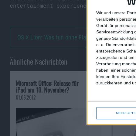
W
entertainment experience.“
Wir und unsere Part
verarbeiten persone
Gerät für personali
Serviceentwicklung 
OS X Lion: Was tun ohne Flatra…
genaue Standortdate
o. a. Datenverarbei
entsprechende Schalt
zuzugreifen und um 
Ähnliche Nachrichten
Verarbeitung manche
haben, einer solchen
können Ihre Einstell
Microsoft Office: Release für
VLC wieder für
zurückkehren und unt
iPad am 10. November?
erhältlich
01.06.2012
19.07.2013
MEHR OPTI