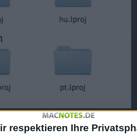
laden
(426x319 Pixel, 14 kB).
ir respektieren Ihre Privatsph
. Es ist allerdings nicht klar, was genau dieses Gebilde tun