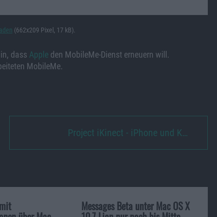
laden
(662x209 Pixel, 17 kB).
hin, dass
Apple
den MobileMe-Dienst erneuern will.
rbeiteten MobileMe.
Project iKinect - iPhone und K…
mit
Messages Beta unter Mac OS X
onen über Mac
10.7 Lion nur noch bis Mitte