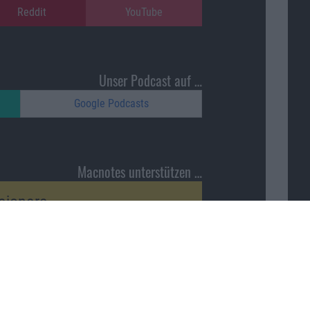
Reddit
YouTube
Unser Podcast auf …
Google Podcasts
Macnotes unterstützen …
ajonara
Nach oben