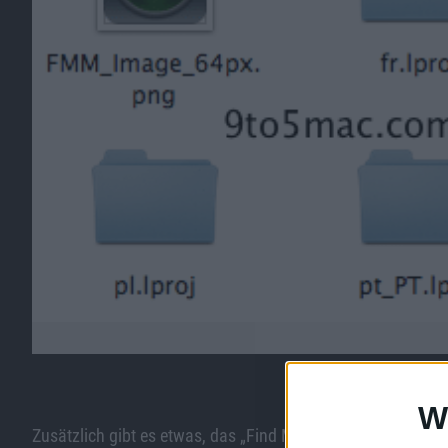
Bild in voller Größe
herunter
W
Zusätzlich gibt es etwas, das „Find My Mac Messenger“ heißt