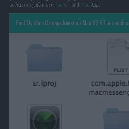
basiert auf jenem der
iPhone
– und
iPad
-App.
Find My Mac: Ortungsdienst ab Mac OS X Lion auch 