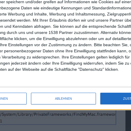
ner speichern und/oder greifen auf Informationen wie Cookies auf ein
y iPhone“-Dienst wäre aber durchaus denkbar, dass es sich
nbezogene Daten wie eindeutige Kennungen und Standardinformatione
ac ermöglicht, eine Nachricht auf seinen Computer zu
sierte Werbung und Inhalte, Werbung und Inhaltsmessung, Zielgruppen
n
gesendet werden.
Mit Ihrer Erlaubnis dürfen wir und unsere Partner ü
n und Kenndaten abfragen. Sie können auf die entsprechende Schaltfl
tung durch uns und unsere 1538 Partner zuzustimmen. Alternativ können
auf Macs?
Bild 1 von 1
fläche klicken, um die Einwilligung abzulehnen oder um auf detailliert
Ihre Einstellungen vor der Zustimmung zu ändern.
Bitte beachten Sie, 
r personenbezogener Daten ohne Ihre Einwilligung stattfinden kann, 
 Verarbeitung zu widersprechen. Ihre Einstellungen gelten lediglich für
ungen jederzeit ändern oder Ihre Einwilligung widerrufen, indem Sie zu
en auf der Webseite auf die Schaltfläche "Datenschutz" klicken.
ONEN
ABLEHNEN
ZUS