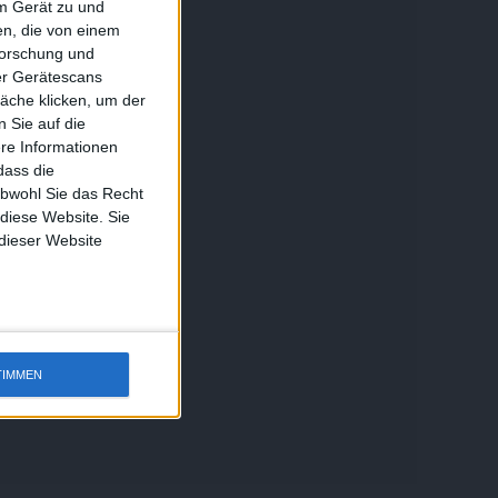
em Gerät zu und
n, die von einem
forschung und
ber Gerätescans
äche klicken, um der
 Sie auf die
ere Informationen
dass die
obwohl Sie das Recht
 diese Website. Sie
 dieser Website
TIMMEN