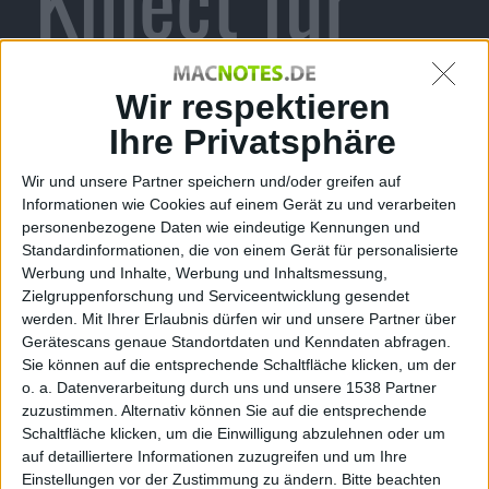
Xbox 360 in
Wir respektieren
Ihre Privatsphäre
Wir und unsere Partner speichern und/oder greifen auf
einem Spiel
Informationen wie Cookies auf einem Gerät zu und verarbeiten
personenbezogene Daten wie eindeutige Kennungen und
Standardinformationen, die von einem Gerät für personalisierte
Werbung und Inhalte, Werbung und Inhaltsmessung,
Zielgruppenforschung und Serviceentwicklung gesendet
vereint
werden.
Mit Ihrer Erlaubnis dürfen wir und unsere Partner über
Gerätescans genaue Standortdaten und Kenndaten abfragen.
Sie können auf die entsprechende Schaltfläche klicken, um der
o. a. Datenverarbeitung durch uns und unsere 1538 Partner
zuzustimmen. Alternativ können Sie auf die entsprechende
Schaltfläche klicken, um die Einwilligung abzulehnen oder um
Alexander Trust, den 2. Mai 2011
auf detailliertere Informationen zuzugreifen und um Ihre
Der in Singapur beheimatete Entwickler Rockmoon hat
Einstellungen vor der Zustimmung zu ändern.
Bitte beachten