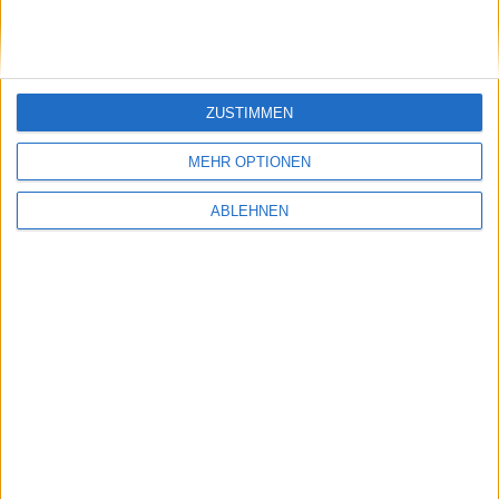
Windows soll Kinect unterstützen
10.01.2011
ZUSTIMMEN
MEHR OPTIONEN
ABLEHNEN
CROSSBOARD 7 für Kinect veröffentlicht
10.11.2010