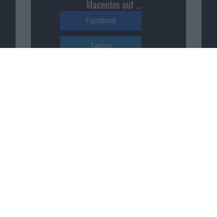
Macnotes auf …
Facebook
Twitter
Reddit
YouTube
Unser Podcast auf …
iTunes
Spotify
Google Podcasts