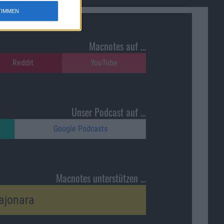
TIMMEN
Macnotes auf …
Reddit
YouTube
Unser Podcast auf …
Google Podcasts
Macnotes unterstützen …
ajonara