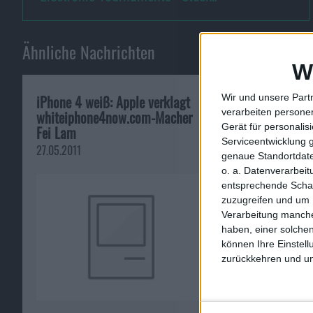
Ähnliche Nachrichten
W
iPhone 4 weiß: Apple verklagt
Test: Case-Mate
Wir und unsere Part
verarbeiten persone
whiteiphone4now.com-Macher
4: Schöner Bum
Gerät für personali
Fei Lam
Verarbeitung
Serviceentwicklung 
27.05.2011
10.06.2011
genaue Standortdate
o. a. Datenverarbei
entsprechende Schalt
zuzugreifen und um 
Verarbeitung manche
haben, einer solchen
können Ihre Einstell
zurückkehren und unt