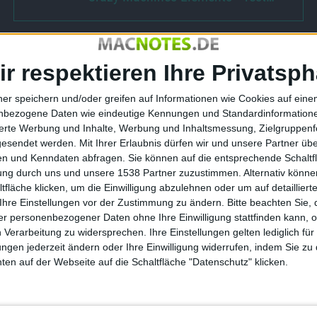
ir respektieren Ihre Privatsph
 Hula für iPhone
iMovie nur auf dem iPhone 4?
ner speichern und/oder greifen auf Informationen wie Cookies auf ein
nbezogene Daten wie eindeutige Kennungen und Standardinformatione
per, schlechte
12.06.2010
sierte Werbung und Inhalte, Werbung und Inhaltsmessung, Zielgruppen
gesendet werden.
Mit Ihrer Erlaubnis dürfen wir und unsere Partner ü
n und Kenndaten abfragen. Sie können auf die entsprechende Schaltfl
tung durch uns und unsere 1538 Partner zuzustimmen. Alternativ können
fläche klicken, um die Einwilligung abzulehnen oder um auf detailliert
Ihre Einstellungen vor der Zustimmung zu ändern.
Bitte beachten Sie, 
r personenbezogener Daten ohne Ihre Einwilligung stattfinden kann, 
 Verarbeitung zu widersprechen. Ihre Einstellungen gelten lediglich für
ungen jederzeit ändern oder Ihre Einwilligung widerrufen, indem Sie zu
en auf der Webseite auf die Schaltfläche "Datenschutz" klicken.