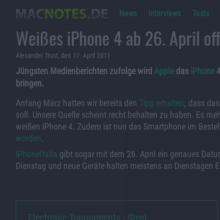
News
Interviews
Tests
Weißes iPhone 4 ab 26. April off
Alexander Trust, den 17. April 2011
Jüngsten Medienberichten zufolge wird
Apple
das
iPhone
4
bringen.
Anfang März hatten wir bereits den
Tipp erhalten
, dass da
soll. Unsere Quelle scheint recht behalten zu haben. Es me
weißen iPhone 4. Zudem ist nun das Smartphone im Beste
worden
.
iPhoneItalia
gibt sogar mit dem 26. April ein genaues Datum 
Dienstag und neue Geräte halten meistens an Dienstagen Ei
Electronic Tournaments - Steel…