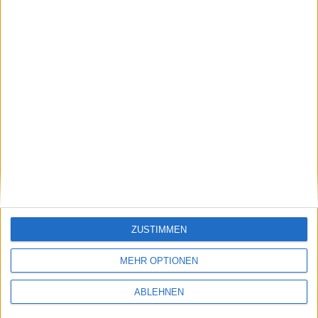
Ähnliche Nachrichten
Kein Apple Store in Brasilien, IE 9, Diamanten-
iPad & Updates: Notizen vom 17.3
17.03.2010
ZUSTIMMEN
MEHR OPTIONEN
ABLEHNEN