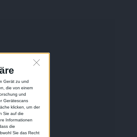
äre
em Gerät zu und
n, die von einem
forschung und
ber Gerätescans
äche klicken, um der
 Sie auf die
ere Informationen
dass die
obwohl Sie das Recht