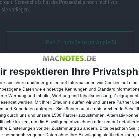
rgen. Screenshots hat die Pressestelle noch nicht zur
sie vorliegen.
iPad 2: Info-Seite im Apple St…
ir respektieren Ihre Privatsph
ner speichern und/oder greifen auf Informationen wie Cookies auf ein
ialfahrzeuge-
Landwirtschafts-Simulator 2013:
nbezogene Daten wie eindeutige Kennungen und Standardinformatione
fentlicht
PK auf Gamescom
sierte Werbung und Inhalte, Werbung und Inhaltsmessung, Zielgruppen
gesendet werden.
Mit Ihrer Erlaubnis dürfen wir und unsere Partner ü
14.07.2012
n und Kenndaten abfragen. Sie können auf die entsprechende Schaltfl
tung durch uns und unsere 1538 Partner zuzustimmen. Alternativ können
fläche klicken, um die Einwilligung abzulehnen oder um auf detailliert
Ihre Einstellungen vor der Zustimmung zu ändern.
Bitte beachten Sie, 
r personenbezogener Daten ohne Ihre Einwilligung stattfinden kann, 