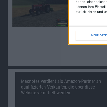
haben, einer solchen
können Ihre Einstell
zurückkehren und unt
MEHR OPTI
Macnotes verdient als Amazon-Partner an
qualifizierten Verkäufen, die über diese
Website vermittelt werden.