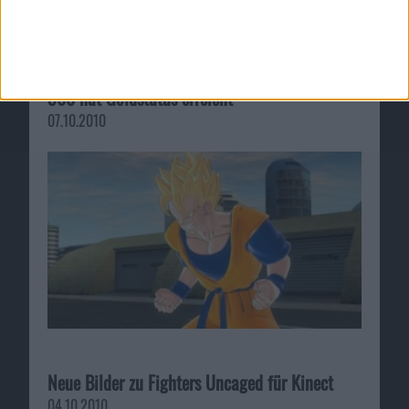
Dragon Ball: Raging Blast 2 für PS3 und XBox
360 hat Goldstatus erreicht
07.10.2010
Neue Bilder zu Fighters Uncaged für Kinect
04.10.2010