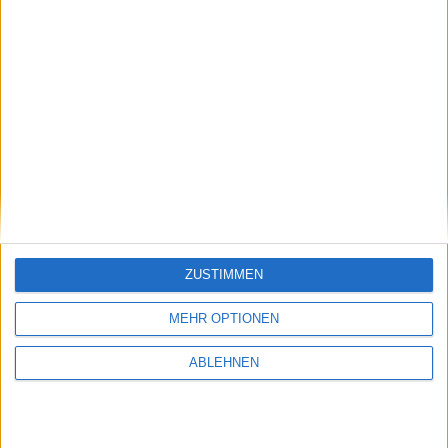
Kurz und knapp #58 - Swarm, A …
Ähnliche Nachrichten
Ökologischer Fußabdruck: Apple-Zulieferer
Ibiden will grün produzieren
09.03.2017
ZUSTIMMEN
MEHR OPTIONEN
ABLEHNEN