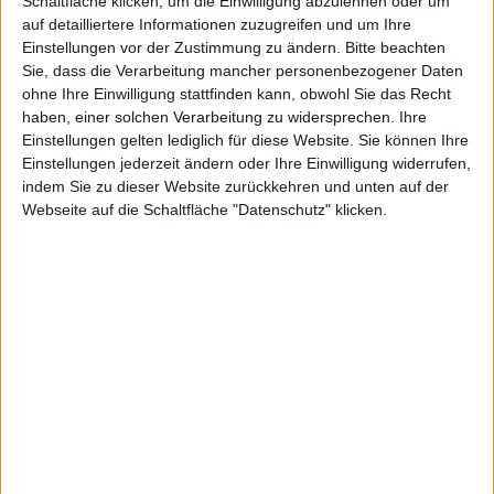
Schaltfläche klicken, um die Einwilligung abzulehnen oder um
auf detailliertere Informationen zuzugreifen und um Ihre
aufgegeben
Einstellungen vor der Zustimmung zu ändern.
Bitte beachten
Sie, dass die Verarbeitung mancher personenbezogener Daten
ohne Ihre Einwilligung stattfinden kann, obwohl Sie das Recht
haben, einer solchen Verarbeitung zu widersprechen. Ihre
Einstellungen gelten lediglich für diese Website. Sie können Ihre
Einstellungen jederzeit ändern oder Ihre Einwilligung widerrufen,
?
indem Sie zu dieser Website zurückkehren und unten auf der
Webseite auf die Schaltfläche "Datenschutz" klicken.
kg, den 14. Februar 2011
Laut einem Bericht der Korea Economic Daily soll
Apple
Bauteile im Wert von insgesamt 7,8 Milliarden
Dollar bei Samsung bestellt haben. Damit wird
Samsung Apples größter Bauteillieferant.
Man könnte
Apple
und Samsung mittlerweile als