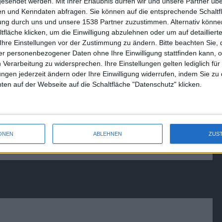
gesendet werden.
Mit Ihrer Erlaubnis dürfen wir und unsere Partner ü
n und Kenndaten abfragen. Sie können auf die entsprechende Schaltfl
talion: Heavy
Bulletstorm – Test: Rächer im
tung durch uns und unsere 1538 Partner zuzustimmen. Alternativ können
Kugelhagel am PC
fläche klicken, um die Einwilligung abzulehnen oder um auf detailliert
28.03.2011
Ihre Einstellungen vor der Zustimmung zu ändern.
Bitte beachten Sie, 
r personenbezogener Daten ohne Ihre Einwilligung stattfinden kann, 
 Verarbeitung zu widersprechen. Ihre Einstellungen gelten lediglich für
ungen jederzeit ändern oder Ihre Einwilligung widerrufen, indem Sie zu
en auf der Webseite auf die Schaltfläche "Datenschutz" klicken.
ONEN
ABLEHNEN
ZUS