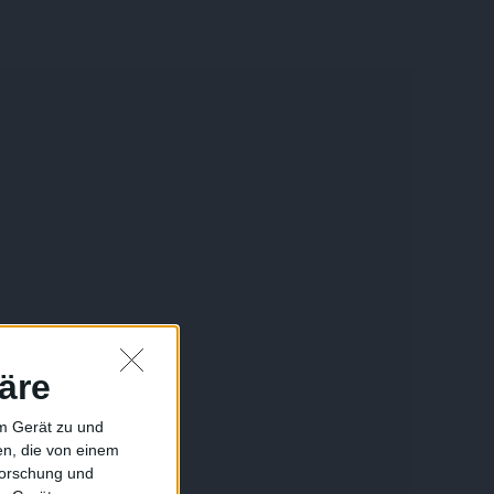
äre
em Gerät zu und
n, die von einem
forschung und