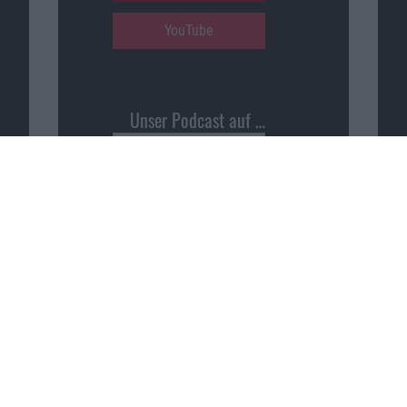
YouTube
Unser Podcast auf …
iTunes
Spotify
Google Podcasts
Macnotes unterstützen
…
patreon.com/sajonara