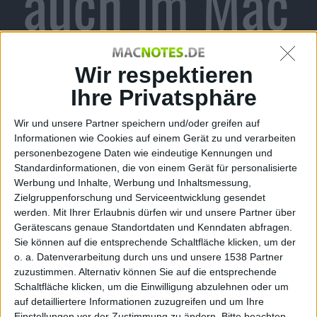
auch im Mac
App Store
Wir respektieren
Ihre Privatsphäre
Wir und unsere Partner speichern und/oder greifen auf
Alexander Trust, den 6. Januar 2011
Informationen wie Cookies auf einem Gerät zu und verarbeiten
personenbezogene Daten wie eindeutige Kennungen und
Two Tribes hat zum
Start des Mac App Store
am
Standardinformationen, die von einem Gerät für personalisierte
heutigen Donnerstag sein Puzzle-Plattformspiel Toki
Werbung und Inhalte, Werbung und Inhaltsmessung,
Tori über die Distributionsplattform bereitgestellt.
Zielgruppenforschung und Serviceentwicklung gesendet
werden.
Mit Ihrer Erlaubnis dürfen wir und unsere Partner über
Toki Tori
ist Teil des neu gestarteten Mac App Stores.
Gerätescans genaue Standortdaten und Kenndaten abfragen.
Das Spiel war bereits vorher über Steam auch für
Sie können auf die entsprechende Schaltfläche klicken, um der
Windows und Mac erhältlich und gibt es auch in
o. a. Datenverarbeitung durch uns und unsere 1538 Partner
Versionen für
iPhone
oder
iPad
. Im Mac App Store
zuzustimmen. Alternativ können Sie auf die entsprechende
Schaltfläche klicken, um die Einwilligung abzulehnen oder um
kostet das Spiel derzeit 3,99 Euro. Der Kollege Samy
auf detailliertere Informationen zuzugreifen und um Ihre
Chae hatte seinerzeit die Windows-Version
getestet
.
Einstellungen vor der Zustimmung zu ändern.
Bitte beachten