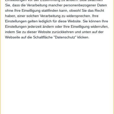
In über 80 Leveln muss man mit dem kleinen Küken
Sie, dass die Verarbeitung mancher personenbezogener Daten
die verloren gegangenen Eier wieder finden. Es stehen
ohne Ihre Einwilligung stattfinden kann, obwohl Sie das Recht
einige Aktionen bereit, die das Küken ausführen kann.
haben, einer solchen Verarbeitung zu widersprechen. Ihre
Einstellungen gelten lediglich für diese Website. Sie können Ihre
Z. B. sich von A nach B transportieren zu lassen, oder
Einstellungen jederzeit ändern oder Ihre Einwilligung widerrufen,
im Feld links oder rechts von sich eine Brücke zu
indem Sie zu dieser Website zurückkehren und unten auf der
bauen. Dabei sind die Aktionen nicht beliebig oft
Webseite auf die Schaltfläche "Datenschutz" klicken.
wiederholbar und also muss man sich vorher genau
überlegen, wie man das Küken unbeschadet alle Eier
in einem Level einsammeln lässt.
Update vom 01.07.2021
: Dieser Beitrag enthielt ein
YouTube-Video, das es heute so nicht mehr gibt.
Deshalb haben wir es entfernt.
Barcoo: Dioxin-Eier mit iPhone…