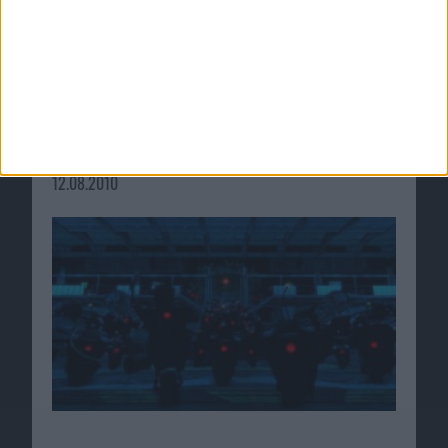
Ähnliche Nachrichten
DLC Claptrap’s New Robot Revolution für
Borderlands angekündigt
12.08.2010