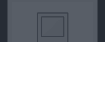
Passende Angebote
Videospiele jetzt günstig bei
Shop4de
.