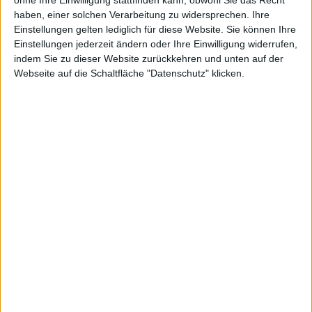
agel
ohne Ihre Einwilligung stattfinden kann, obwohl Sie das Recht
haben, einer solchen Verarbeitung zu widersprechen. Ihre
Einstellungen gelten lediglich für diese Website. Sie können Ihre
Einstellungen jederzeit ändern oder Ihre Einwilligung widerrufen,
indem Sie zu dieser Website zurückkehren und unten auf der
Webseite auf die Schaltfläche "Datenschutz" klicken.
am PC
Marco Gödde, den 28. März 2011
Der polnische Entwickler People Can Fly, bekannt